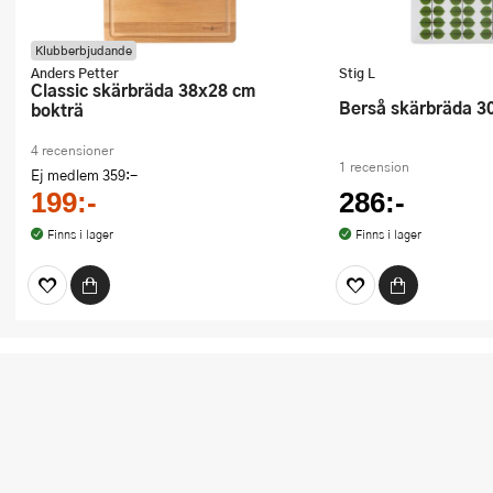
Klubberbjudande
Anders Petter
Stig L
Classic skärbräda 38x28 cm
Berså skärbräda 
bokträ
4 recensioner
1 recension
Ej medlem
359:-
199:-
286:-
Finns i lager
Finns i lager