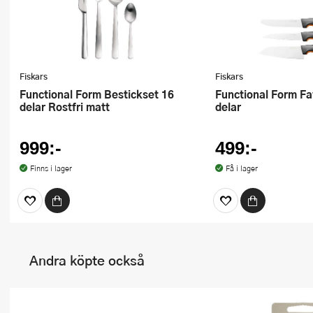
Fiskars
Fiskars
Functional Form Bestickset 16
Functional Form Favoritknivset 3
delar Rostfri matt
delar
999:-
499:-
Finns i lager
Få i lager
Andra köpte också