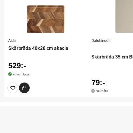
Aida
DaloLindén
Skärbräda 40x26 cm akacia
Skärbräda 35 cm B
529:-
Finns i lager
79:-
Slutsåld