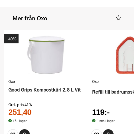
Mer från Oxo
-40%
Oxo
Oxo
Good Grips Kompostkärl 2,8 L Vit
Refill till badrum
Ord. pris
419:-
251,40
119:-
Få i lager
Finns i lager