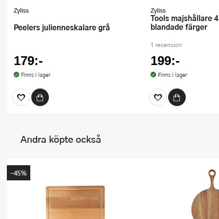
Zyliss
Zyliss
Tools majshållare 4-pack
blandade färger
Peelers julienneskalare grå
1 recension
179:-
199:-
Finns i lager
Finns i lager
Andra köpte också
-45%