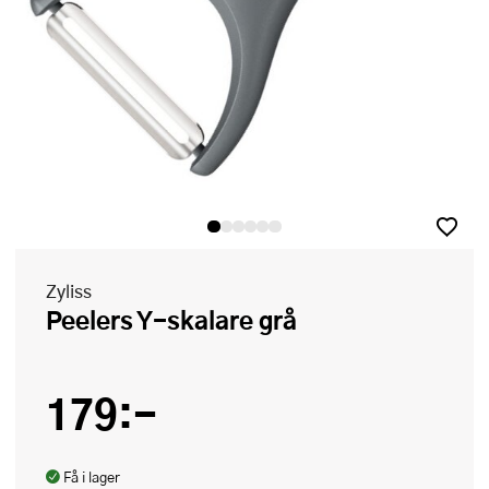
Zyliss
Peelers Y-skalare grå
179:-
Få i lager