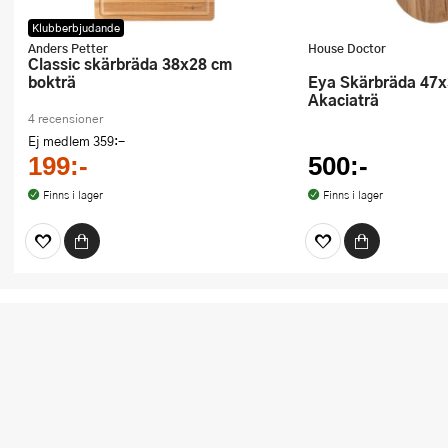
Klubberbjudande
Anders Petter
House Doctor
Classic skärbräda 38x28 cm
bokträ
Eya Skärbräda 47x32 cm
Akaciaträ
4 recensioner
Ej medlem
359:-
199:-
500:-
Finns i lager
Finns i lager