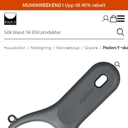
MUMINWEEKEND I Upp till 40% rabatt
Hopp till huvudinnehållet
Peelers Y-ska
Huvudsidan
Matlagning
Köksredskap
Skalare