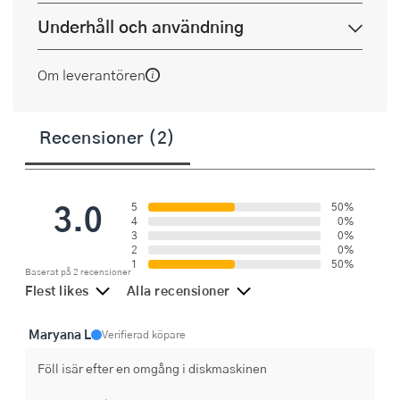
Underhåll och användning
Om leverantören
Recensioner (2)
3.0
5
50%
4
0%
3
0%
2
0%
1
50%
Baserat på 2 recensioner
Flest likes
Alla recensioner
Maryana L
Verifierad köpare
Föll isär efter en omgång i diskmaskinen