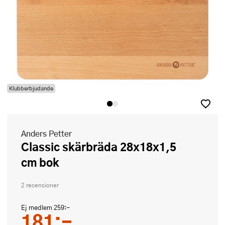
Klubberbjudande
Anders Petter
Classic skärbräda 28x18x1,5
cm bok
2 recensioner
Ej medlem
259:-
181:-