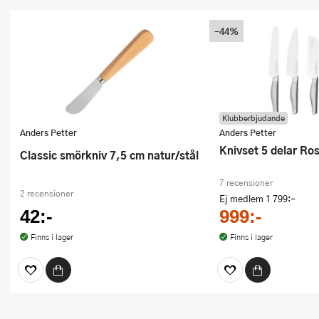
-44%
Klubberbjudande
Anders Petter
Anders Petter
Knivset 5 delar Ros
Classic smörkniv 7,5 cm natur/stål
7 recensioner
2 recensioner
Ej medlem
1 799:-
42:-
999:-
Finns i lager
Finns i lager