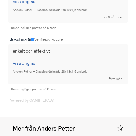
Visa original
Anders Petter - Classic skärbräda 28x18x1,5 cm bok
för 6 mån. sen
Ursprungligen postad på Kitchn
Josefina G
Verifierad köpare
enkelt och effektivt
Visa original
Anders Petter - Classic skärbräda 28x18x1,5 cm bok
förra mån.
Ursprungligen postad på Kitchn
Powered by GAMIFIERA.®
Mer från Anders Petter