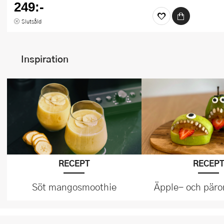
249:-
Slutsåld
Inspiration
RECEPT
RECEP
Söt mangosmoothie
Äpple- och pär