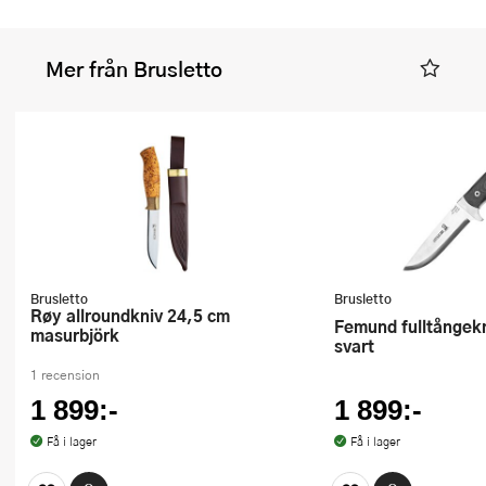
Mer från Brusletto
Brusletto
Brusletto
Røy allroundkniv 24,5 cm
Femund fulltångekniv 23,5 cm
masurbjörk
svart
1 recension
1 899:-
1 899:-
Få i lager
Få i lager