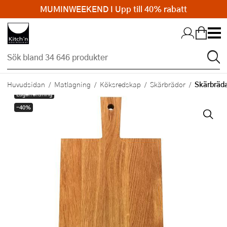
MUMINWEEKEND I Upp till 40% rabatt
Hopp till huvudinnehållet
Skärbräda
Huvudsidan
Matlagning
Köksredskap
Skärbrädor
Lagerrensning
-40%