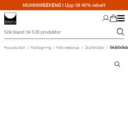
MUMINWEEKEND I Upp till 40% rabatt
Hopp till huvudinnehållet
Skärbräd
Huvudsidan
Matlagning
Köksredskap
Skärbrädor