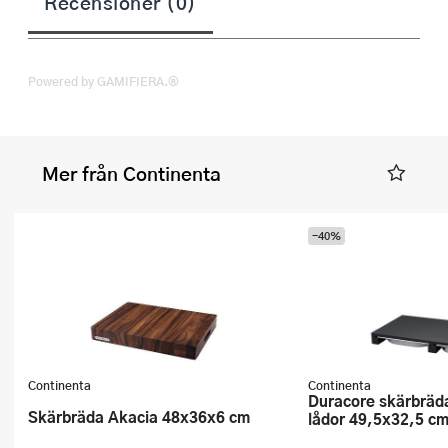
Recensioner (0)
Powered by GAMIFIERA.®
Mer från Continenta
-40%
Continenta
Continenta
Duracore skärbräda med 2-pack
Skärbräda Akacia 48x36x6 cm
lådor 49,5x32,5 c