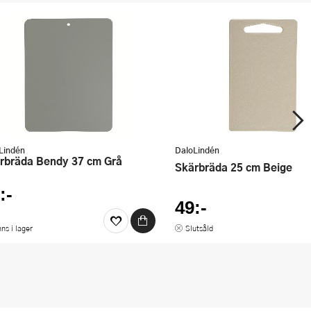
Lindén
DaloLindén
ärbräda Bendy 37 cm Grå
Skärbräda 25 cm Beige
:-
49:-
nns i lager
Slutsåld