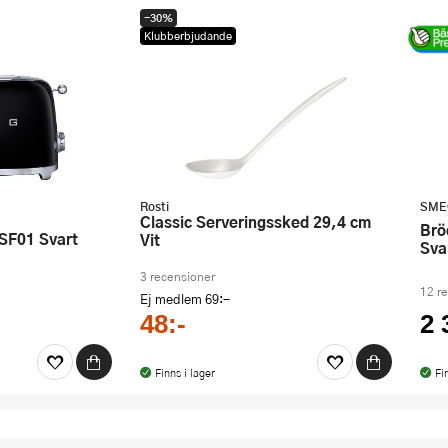
-30%
Klubberbjudande
Rosti
SME
Classic Serveringssked 29,4 cm
Brödrost 2 skivor TSF01 Matt
TSF01 Svart
Vit
Sva
3 recensioner
12 r
Ej medlem
69:-
48:-
2 
Finns i lager
Fi