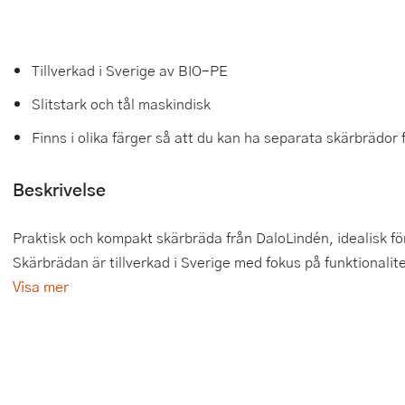
Tårtdekorationer
Smörgåsgrillar och bordsgrillar
Nötknäckare
Tygpåsar
Ätbara tårtdekorationer
Sous vide
Oljeflaska och dressingshaker
Tillverkad i Sverige av BIO-PE
Slitstark och tål maskindisk
Övriga bakredskap
Stavmixer
Pastamaskiner
Finns i olika färger så att du kan ha separata skärbrädor f
Stekplatta
Perkulator
Beskrivelse
Svamptork och frukttork
Pizzaskärare
Vakuumförpackare
Pizzaspadar
Praktisk och kompakt skärbräda från DaloLindén, idealisk för a
Skärbrädan är tillverkad i Sverige med fokus på funktionalitet 
Vattenkokare
Pizzastenar och pizzastål
Visa mer
Vitvaror
Potatisstötar
Våffeljärn
Pour Over
Äggkokare
Rivjärn