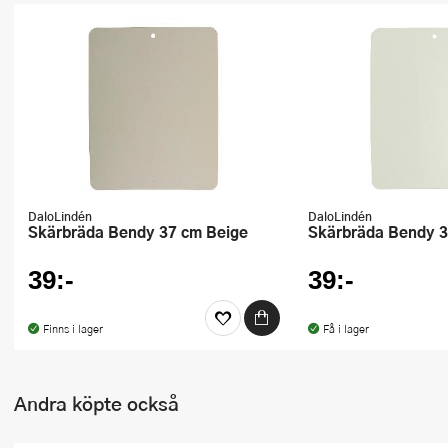
Ugnsformar
Vispar
Vitlökspressar
Ångkokare och ånginsatser
Äggdelare
DaloLindén
DaloLindén
Skärbräda Bendy 37 cm Beige
Skärbräda Bendy 
Övriga köksredskap
39:-
39:-
Finns i lager
Få i lager
Andra köpte också