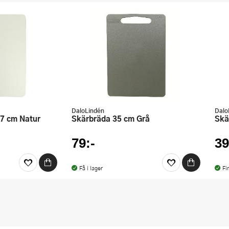
DaloLindén
Dalo
37 cm Natur
Skärbräda 35 cm Grå
Sk
79:-
39
Få i lager
Fi