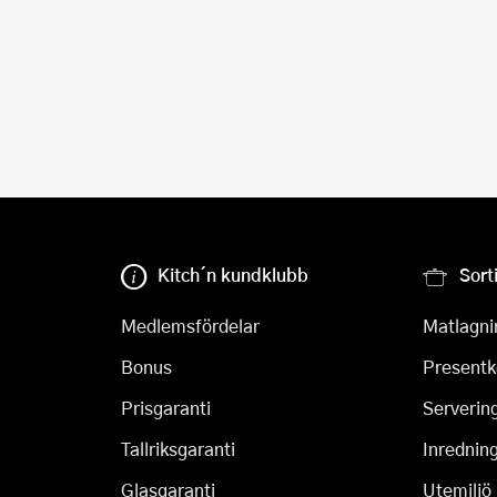
Kitch´n kundklubb
Sort
Medlemsfördelar
Matlagni
Bonus
Presentk
Prisgaranti
Serverin
Tallriksgaranti
Inrednin
Glasgaranti
Utemiljö