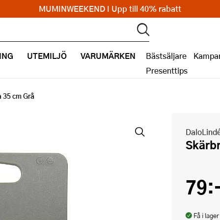
MUMINWEEKEND I Upp till 40% rabatt
ING
UTEMILJÖ
VARUMÄRKEN
Bästsäljare
Kampan
Presenttips
 35 cm Grå
DaloLind
Skärb
79:
Få i lager