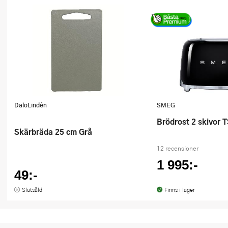
DaloLindén
SMEG
Brödrost 2 skivor 
Skärbräda 25 cm Grå
12 recensioner
1 995:-
49:-
Slutsåld
Finns i lager