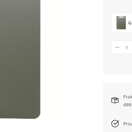
G
Frak
499
Pris