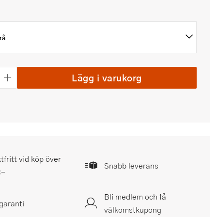
rå
Lägg i varukorg
tfritt vid köp över
Snabb leverans
:-
Bli medlem och få
garanti
välkomstkupong