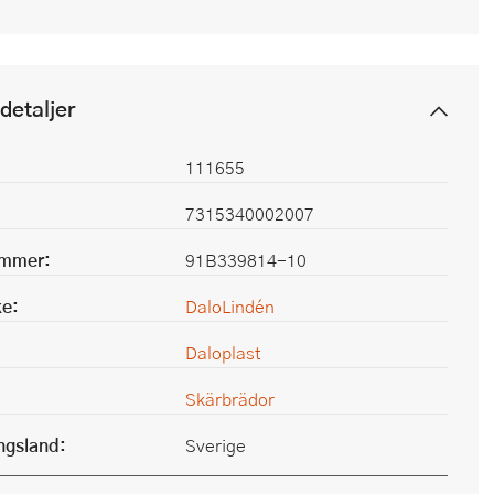
detaljer
111655
7315340002007
ummer:
91B339814-10
e:
DaloLindén
Daloplast
Skärbrädor
ingsland:
Sverige