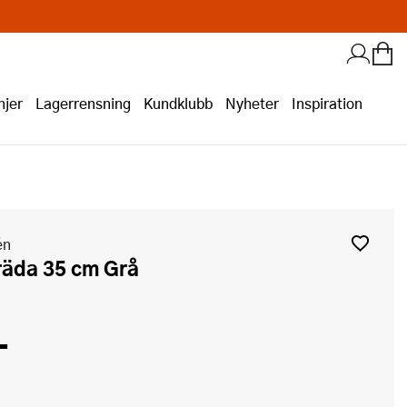
jer
Lagerrensning
Kundklubb
Nyheter
Inspiration
én
räda 35 cm Grå
-