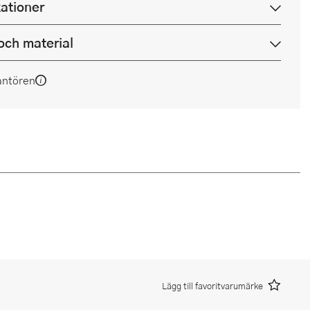
kationer
och material
antören
Lägg till favoritvarumärke