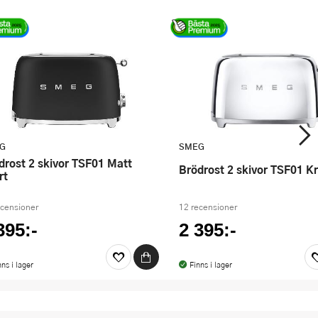
G
SMEG
Brödrost 2 skivor TSF01 K
rt
ecensioner
12 recensioner
395:-
2 395:-
nns i lager
Finns i lager