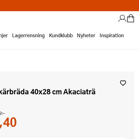
jer
Lagerrensning
Kundklubb
Nyheter
Inspiration
Skärbräda 40x28 cm Akaciaträ
9:-
,40