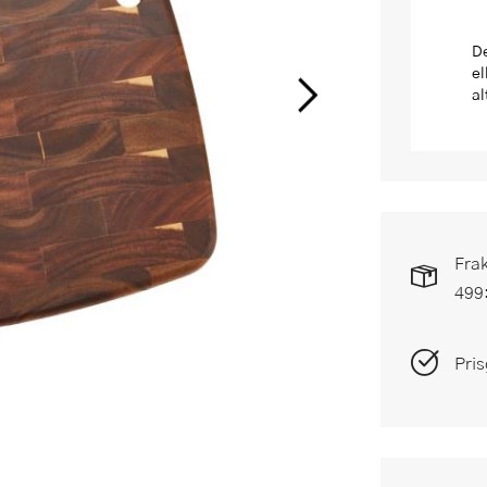
De
el
al
Frak
499
Pris