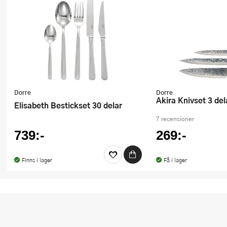
Ugnsformar
Vispar
Vitlökspressar
Ångkokare och ånginsatser
Dorre
Dorre
Äggdelare
Akira Knivset 3 del
Elisabeth Bestickset 30 delar
7 recensioner
Övriga köksredskap
739:-
269:-
Finns i lager
Få i lager