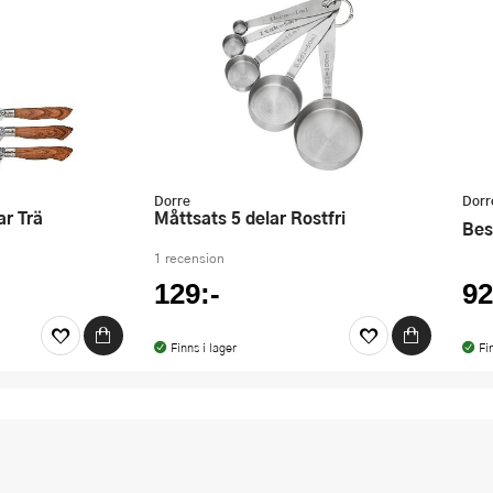
Dorre
Dorr
ar Trä
Måttsats 5 delar Rostfri
Be
1 recension
129:-
92
Finns i lager
Fi