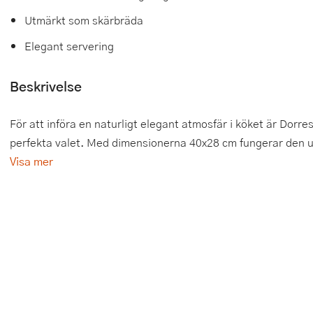
Utmärkt som skärbräda
Tårtdekorationer
Smörgåsgrillar och bordsgrillar
Nötknäckare
Tygpåsar
Elegant servering
Ätbara tårtdekorationer
Sous vide
Oljeflaska och dressingshaker
Beskrivelse
Övriga bakredskap
Stavmixer
Pastamaskiner
Stekplatta
Perkulator
För att införa en naturligt elegant atmosfär i köket är Dorre
perfekta valet. Med dimensionerna 40x28 cm fungerar den u
Svamptork och frukttork
Pizzaskärare
Visa mer
Vakuumförpackare
Pizzaspadar
Vattenkokare
Pizzastenar och pizzastål
Vitvaror
Potatisstötar
Våffeljärn
Pour Over
Äggkokare
Rivjärn