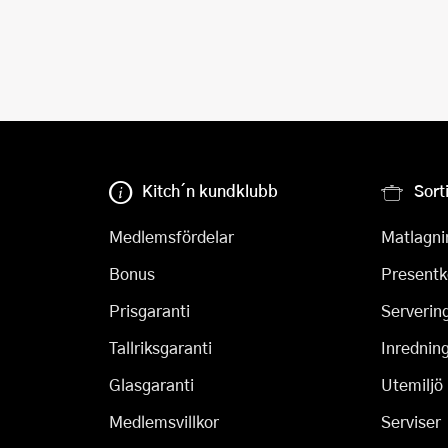
Kitch´n kundklubb
Sort
Medlemsfördelar
Matlagni
Bonus
Presentk
Prisgaranti
Serverin
Tallriksgaranti
Inrednin
Glasgaranti
Utemiljö
Medlemsvillkor
Serviser