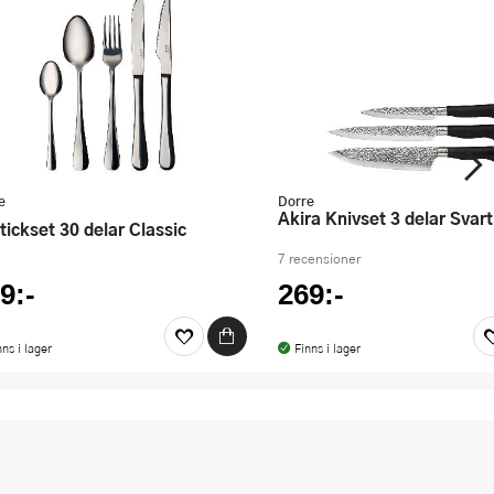
e
Dorre
Akira Knivset 3 delar Svart
stickset 30 delar Classic
7 recensioner
9:-
269:-
nns i lager
Finns i lager