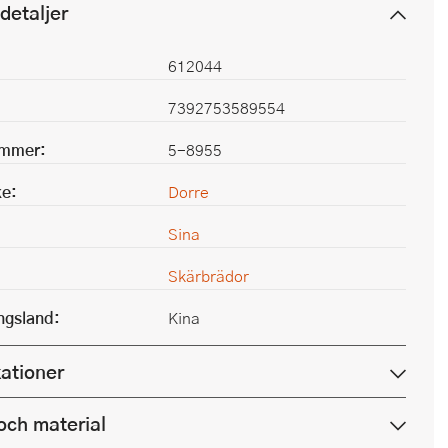
detaljer
612044
7392753589554
ummer:
5-8955
e:
Dorre
Sina
Skärbrädor
ingsland:
Kina
kationer
och material