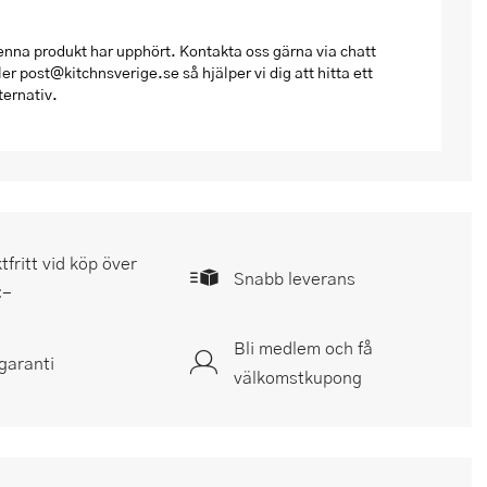
nna produkt har upphört. Kontakta oss gärna via chatt
ler post@kitchnsverige.se så hjälper vi dig att hitta ett
ternativ.
tfritt vid köp över
Snabb leverans
:-
Bli medlem och få
garanti
välkomstkupong