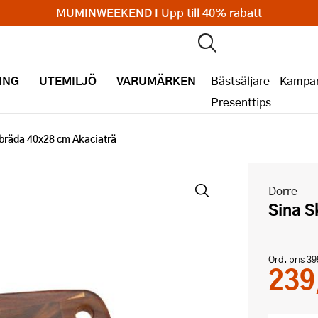
MUMINWEEKEND I Upp till 40% rabatt
ING
UTEMILJÖ
VARUMÄRKEN
Bästsäljare
Kampan
Presenttips
bräda 40x28 cm Akaciaträ
Dorre
Sina 
Ord. pris
39
239