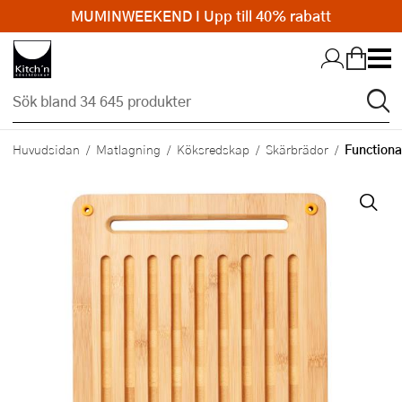
MUMINWEEKEND I Upp till 40% rabatt
Hopp till huvudinnehållet
Functiona
Huvudsidan
Matlagning
Köksredskap
Skärbrädor