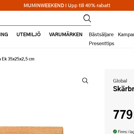
MUMINWEEKEND I Upp till 40% rabatt
ING
UTEMILJÖ
VARUMÄRKEN
Bästsäljare
Kampan
Presenttips
a Ek 35x25x2,5 cm
Global
Skär
779
Finns i la