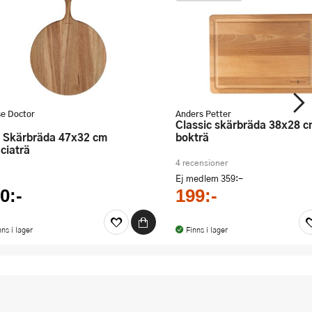
e Doctor
Anders Petter
Classic skärbräda 38x28 cm
bokträ
ciaträ
4 recensioner
Ej medlem
359:-
0:-
199:-
nns i lager
Finns i lager