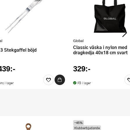
al
Global
Classic väska i nylon med
13 Stekgaffel böjd
dragkedja 40x18 cm svart
439:-
329:-
nns i lager
Få i lager
-45%
Klubberbjudande