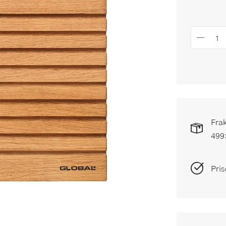
Frak
499
Pris