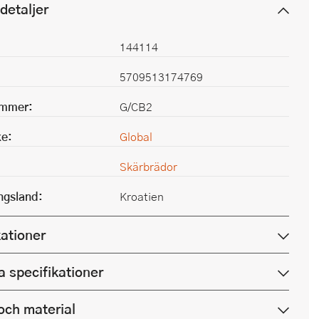
detaljer
144114
5709513174769
ummer:
G/CB2
e:
Global
Skärbrädor
ingsland:
Kroatien
kationer
a specifikationer
och material