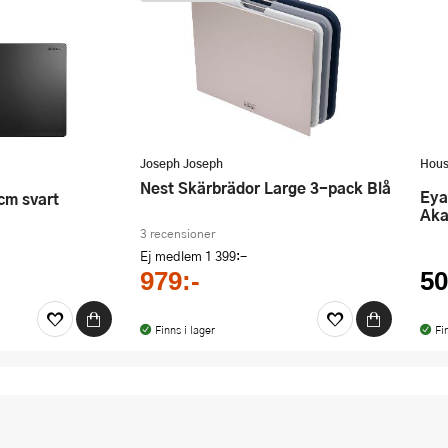
Joseph Joseph
Hous
Nest Skärbrädor Large 3-pack Blå
Eya Skärbräda 47x32 cm
 cm svart
Aka
3 recensioner
Ej medlem
1 399:-
979:-
50
Finns i lager
Fi