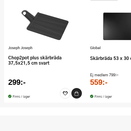
Joseph Joseph
Global
Chop2pot plus skärbräda
skärbräda 53 x 30
37,5x21,5 cm svart
Ej medlem
799:-
299:-
559:-
Finns i lager
Finns i lager