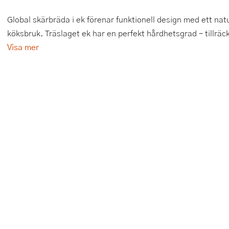
Tårtdekorationer
Smörgåsgrillar och bordsgrillar
Nötknäckare
Tygpåsar
Global skärbräda i ek förenar funktionell design med ett nat
köksbruk. Träslaget ek har en perfekt hårdhetsgrad – tillräckl
Ätbara tårtdekorationer
Sous vide
Oljeflaska och dressingshaker
Visa mer
Övriga bakredskap
Stavmixer
Pastamaskiner
Stekplatta
Perkulator
Svamptork och frukttork
Pizzaskärare
Vakuumförpackare
Pizzaspadar
Vattenkokare
Pizzastenar och pizzastål
Vitvaror
Potatisstötar
Våffeljärn
Pour Over
Äggkokare
Rivjärn