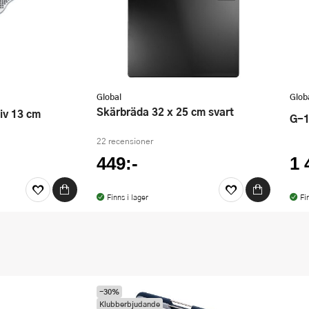
Global
Glob
skärbräda 32 x 25 cm svart
iv 13 cm
G-
22 recensioner
449:-
1 
Finns i lager
Fi
-30%
Klubberbjudande