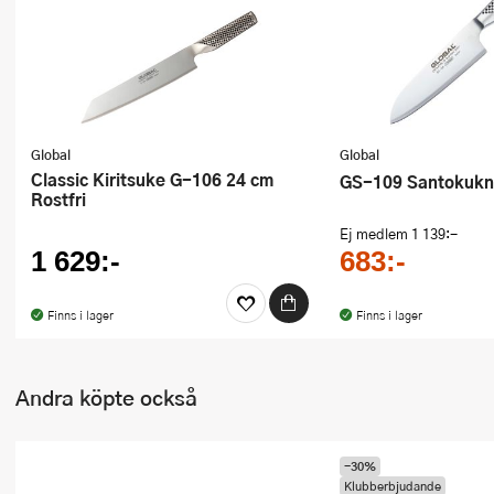
Ugnsformar
Vispar
Vitlökspressar
Global
Global
Ångkokare och ånginsatser
Classic Kiritsuke G-106 24 cm
GS-109 Santokukn
Rostfri
Äggdelare
Ej medlem
1 139:-
1 629:-
683:-
Övriga köksredskap
Finns i lager
Finns i lager
Andra köpte också
-30%
Klubberbjudande