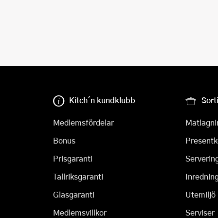
Kitch´n kundklubb
Sort
Medlemsfördelar
Matlagni
Bonus
Presentk
Prisgaranti
Serverin
Tallriksgaranti
Inrednin
Glasgaranti
Utemiljö
Medlemsvillkor
Serviser