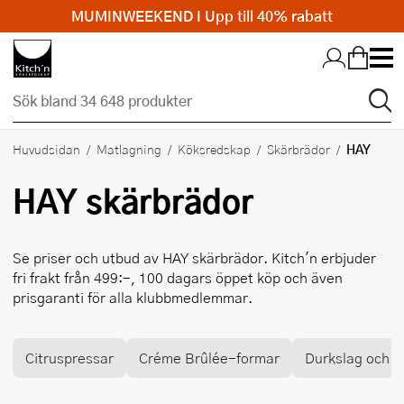
MUMINWEEKEND I Upp till 40% rabatt
Hopp till huvudinnehållet
HAY
Huvudsidan
Matlagning
Köksredskap
Skärbrädor
HAY
skärbrädor
Se priser och utbud av
HAY
skärbrädor. Kitch'n erbjuder
fri frakt från 499:-, 100 dagars öppet köp och även
prisgaranti för alla klubbmedlemmar.
Citruspressar
Créme Brûlée-formar
Durkslag och si