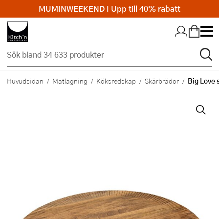
MUMINWEEKEND I Upp till 40% rabatt
Hopp till huvudinnehållet
Big Love 
Huvudsidan
Matlagning
Köksredskap
Skärbrädor