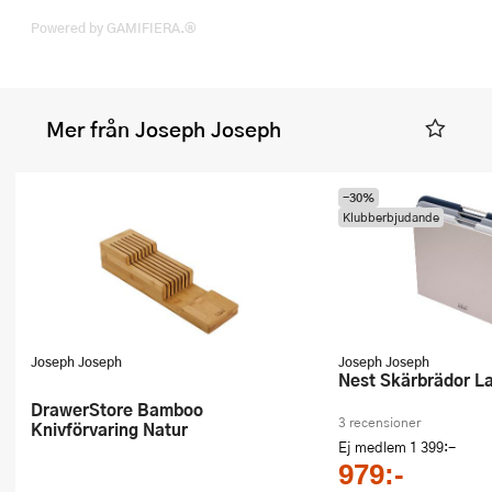
Powered by GAMIFIERA.®
Mer från Joseph Joseph
-30%
Klubberbjudande
Joseph Joseph
Joseph Joseph
Nest Skärbrädor L
DrawerStore Bamboo
3 recensioner
Knivförvaring Natur
Ej medlem
1 399:-
979:-