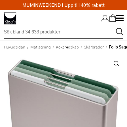
MUMINWEEKEND I Upp till 40% rabatt
Hopp till huvudinnehållet
Folio Sag
Huvudsidan
Matlagning
Köksredskap
Skärbrädor