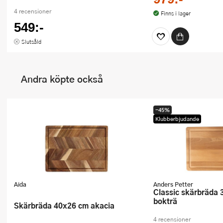
4 recensioner
Finns i lager
549:-
Slutsåld
Andra köpte också
-45%
Klubberbjudande
Aida
Anders Petter
Classic skärbräda 38x28 cm
bokträ
Skärbräda 40x26 cm akacia
4 recensioner