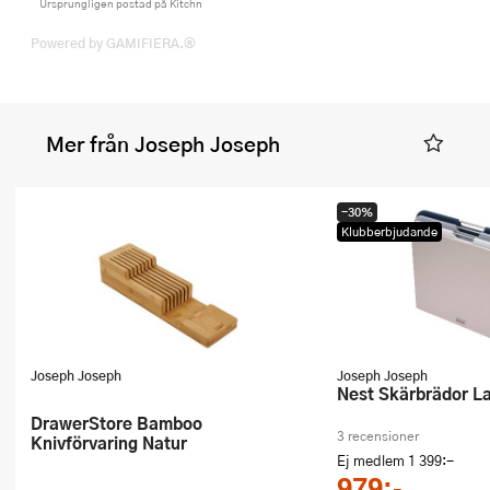
Ursprungligen postad på Kitchn
Powered by GAMIFIERA.®
Mer från Joseph Joseph
-30%
Klubberbjudande
Joseph Joseph
Joseph Joseph
Nest Skärbrädor L
DrawerStore Bamboo
3 recensioner
Knivförvaring Natur
Ej medlem
1 399:-
979:-