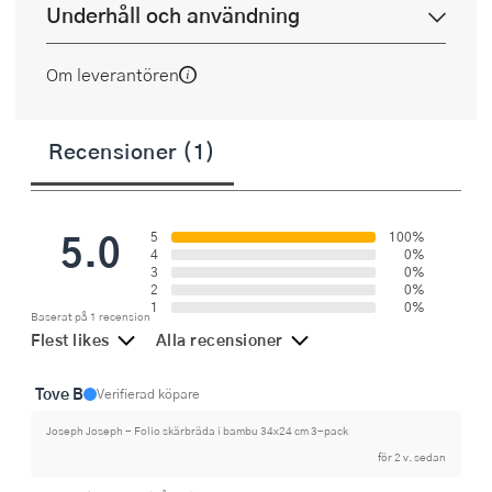
Underhåll och användning
Om leverantören
Recensioner (1)
5.0
5
100%
4
0%
3
0%
2
0%
1
0%
Baserat på 1 recension
Flest likes
Alla recensioner
Tove B
Verifierad köpare
Joseph Joseph - Folio skärbräda i bambu 34x24 cm 3-pack
för 2 v. sedan