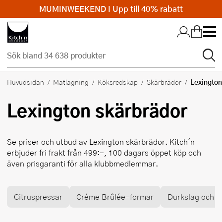
MUMINWEEKEND I Upp till 40% rabatt
Hopp till huvudinnehållet
Lexington
Huvudsidan
Matlagning
Köksredskap
Skärbrädor
Lexington
skärbrädor
Se priser och utbud av
Lexington
skärbrädor. Kitch'n
erbjuder fri frakt från 499:-, 100 dagars öppet köp och
även prisgaranti för alla klubbmedlemmar.
Citruspressar
Créme Brûlée-formar
Durkslag och si