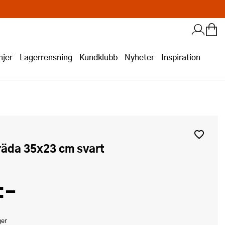
jer
Lagerrensning
Kundklubb
Nyheter
Inspiration
räda 35x23 cm svart
:-
ger