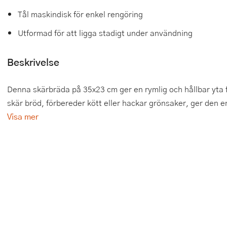
Tål maskindisk för enkel rengöring
Tårtdekorationer
Smörgåsgrillar och bordsgrillar
Nötknäckare
Tygpåsar
Utformad för att ligga stadigt under användning
Ätbara tårtdekorationer
Sous vide
Oljeflaska och dressingshaker
Beskrivelse
Övriga bakredskap
Stavmixer
Pastamaskiner
Stekplatta
Perkulator
Denna skärbräda på 35x23 cm ger en rymlig och hållbar yta 
skär bröd, förbereder kött eller hackar grönsaker, ger den en
Svamptork och frukttork
Pizzaskärare
Visa mer
Vakuumförpackare
Pizzaspadar
Vattenkokare
Pizzastenar och pizzastål
Vitvaror
Potatisstötar
Våffeljärn
Pour Over
Äggkokare
Rivjärn