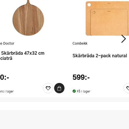
e Doctor
Combekk
Skärbräda 2-pack natural
ciaträ
0:-
599:-
nns i lager
Få i lager