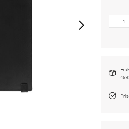
Frak
499
Pris