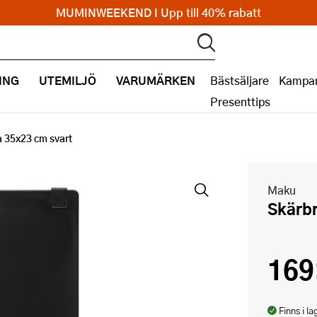
MUMINWEEKEND I Upp till 40% rabatt
ING
UTEMILJÖ
VARUMÄRKEN
Bästsäljare
Kampan
Presenttips
 35x23 cm svart
Maku
Skärb
169
Finns i la