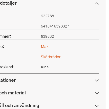
detaljer
622788
6410416398327
ummer:
639832
e:
Maku
Skärbrädor
ingsland:
Kina
kationer
och material
ll och användning