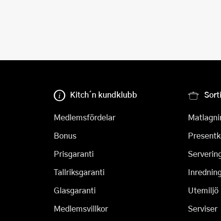
Kitch´n kundklubb
Sort
Medlemsfördelar
Matlagni
Bonus
Presentk
Prisgaranti
Serverin
Tallriksgaranti
Inrednin
Glasgaranti
Utemiljö
Medlemsvillkor
Serviser