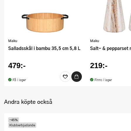
Ugnsformar
Vispar
Vitlökspressar
Maku
Maku
Ångkokare och ånginsatser
Salladsskål i bambu 35,5 cm 5,8 L
Salt- & pepparset
Äggdelare
479:-
219:-
Övriga köksredskap
Få i lager
Finns i lager
Andra köpte också
-45%
Klubberbjudande