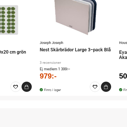
Joseph Joseph
Hous
Nest Skärbrädor Large 3-pack Blå
30x20 cm grön
Eya Skärbräda 47x32 cm
Aka
3 recensioner
Ej medlem
1 399:-
979:-
50
Finns i lager
Fi