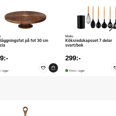
u
Maku
Köksredskapsset 7 delar
cia
svart/bok
9:-
299:-
 i lager
Finns i lager