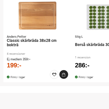
Anders Petter
Stig L
Classic skärbräda 38x28 cm
Berså skärbräda 
bokträ
4 recensioner
1 recension
Ej medlem
359:-
199:-
286:-
Finns i lager
Finns i lager