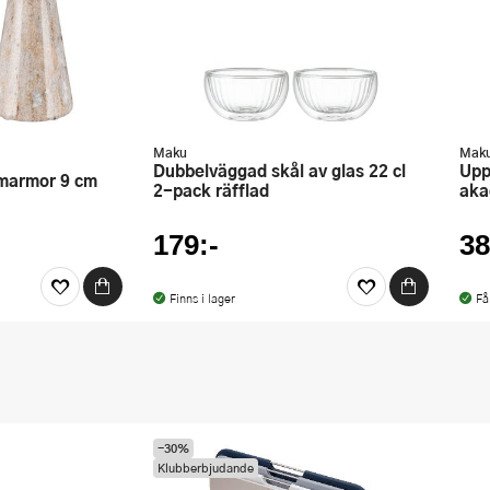
Maku
Mak
Dubbelväggad skål av glas 22 cl
Uppläggningsfat på fot 30 cm
 marmor 9 cm
2-pack räfflad
aka
179:-
38
Finns i lager
Få
-30%
Klubberbjudande