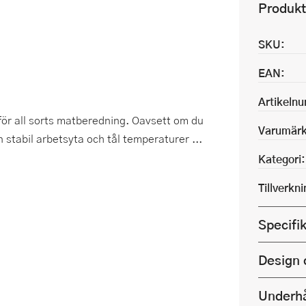
Produkt
SKU:
EAN:
Artikeln
för all sorts matberedning. Oavsett om du
Varumärk
 stabil arbetsyta och tål temperaturer ...
Kategori:
Tillverkn
Specifi
Design 
Underhå