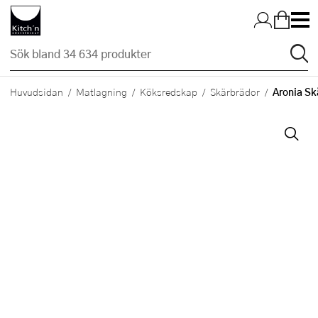
Hopp till huvudinnehållet
Aronia Sk
Huvudsidan
Matlagning
Köksredskap
Skärbrädor