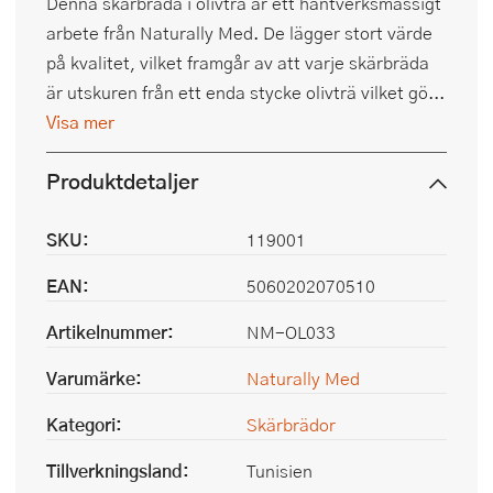
Denna skärbräda i olivträ är ett hantverksmässigt
arbete från Naturally Med. De lägger stort värde
på kvalitet, vilket framgår av att varje skärbräda
är utskuren från ett enda stycke olivträ vilket gö...
Visa mer
Produktdetaljer
SKU:
119001
EAN:
5060202070510
Artikelnummer:
NM-OL033
Varumärke:
Naturally Med
Kategori:
Skärbrädor
Tillverkningsland:
Tunisien