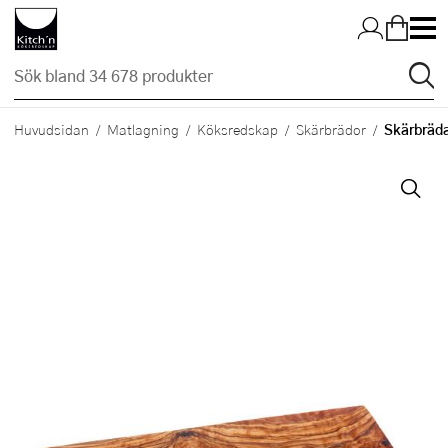
Hopp till huvudinnehållet
Skärbräda
Huvudsidan
Matlagning
Köksredskap
Skärbrädor