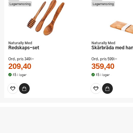
Lagerrensning
Lagerrensning
Naturally Med
Naturally Med
Redskaps-set
Skärbräda med ha
Ord. pris
349:-
Ord. pris
599:-
209,40
359,40
Få i lager
Få i lager