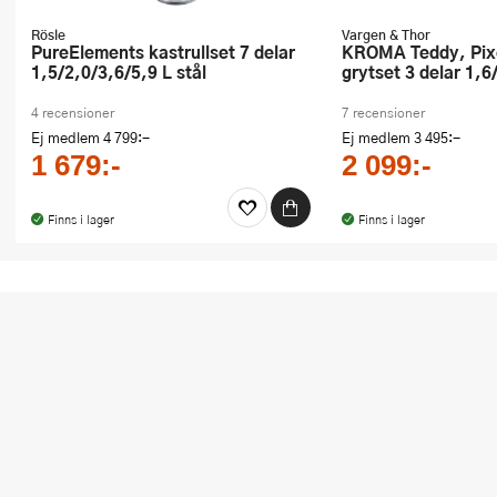
Rösle
Vargen & Thor
PureElements kastrullset 7 delar
KROMA Teddy, Pixel, Modell MB
1,5/2,0/3,6/5,9 L stål
grytset 3 delar 1,6
4 recensioner
7 recensioner
Ej medlem
4 799:-
Ej medlem
3 495:-
1 679:-
2 099:-
Finns i lager
Finns i lager