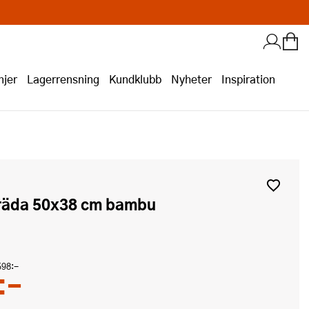
jer
Lagerrensning
Kundklubb
Nyheter
Inspiration
bräda 50x38 cm bambu
598:-
:-