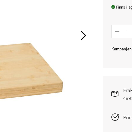
Finns i la
Kampanjens
Frak
499
Pris