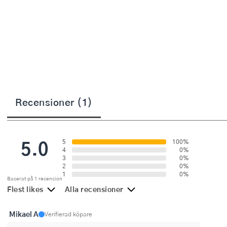
Övriga köksmaskiner
Salladsslungor
Saxar
Skalare
Skärbrädor
Recensioner (1)
Spiralizer
Stekpincetter
5.0
5
100%
Stekspadar
4
0%
3
0%
2
0%
Stektermometrar
1
0%
Baserat på 1 recension
Flest likes
Alla recensioner
Te- och kaffetillbehör
Timers
Mikael A
Verifierad köpare