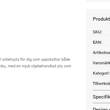
Produkt
SKU:
EAN:
Artikeln
l arbetsyta för dig som uppskattar både
Varumärk
 bambu, med en mjuk oljebehandlad yta som
Kategori:
Tillverkn
Specifi
Design 