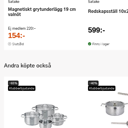
Satake
Satake
Magnetiskt grytunderlägg 19 cm
Redskapsställ 10x
valnöt
Ej medlem
220:-
599:-
154:-
Slutsåld
Finns i lager
Andra köpte också
-65%
-40%
Klubberbjudande
Klubberbjudande