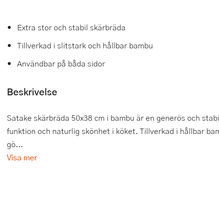
Tårtdekorationer
Smörgåsgrillar och bordsgrillar
Nötknäckare
Tygpåsar
Extra stor och stabil skärbräda
Ätbara tårtdekorationer
Sous vide
Oljeflaska och dressingshaker
Tillverkad i slitstark och hållbar bambu
Övriga bakredskap
Stavmixer
Pastamaskiner
Användbar på båda sidor
Stekplatta
Perkulator
Beskrivelse
Svamptork och frukttork
Pizzaskärare
Satake skärbräda 50x38 cm i bambu är en generös och stabi
Vakuumförpackare
Pizzaspadar
funktion och naturlig skönhet i köket. Tillverkad i hållbar
gö...
Vattenkokare
Pizzastenar och pizzastål
Visa mer
Vitvaror
Potatisstötar
Våffeljärn
Pour Over
Äggkokare
Rivjärn