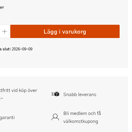
ger
Lägg i varukorg
 slut:
2026-09-09
tfritt vid köp över
Snabb leverans
:-
Bli medlem och få
garanti
välkomstkupong