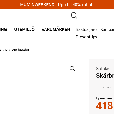
MUMINWEEKEND I Upp till 40% rabatt
ING
UTEMILJÖ
VARUMÄRKEN
Bästsäljare
Kampan
Presenttips
a 50x38 cm bambu
Satake
Skär
1 recension
Ej medlem
418