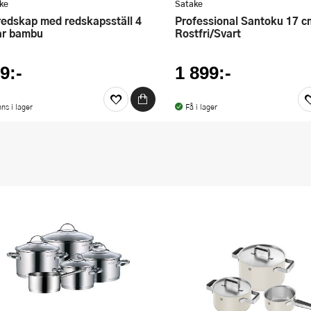
ke
Satake
Professional Santoku 17 cm
ar bambu
Rostfri/Svart
9:-
1 899:-
nns i lager
Få i lager