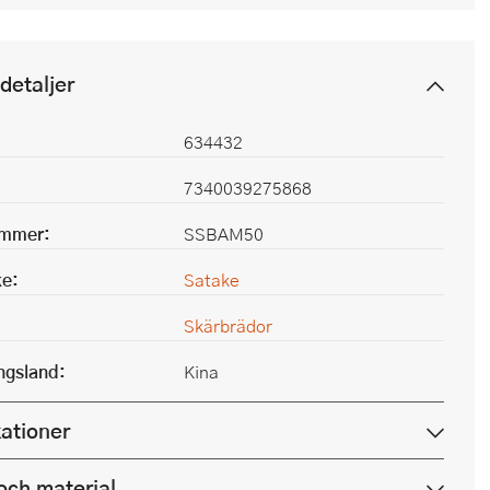
detaljer
634432
7340039275868
ummer:
SSBAM50
e:
Satake
Skärbrädor
ingsland:
Kina
kationer
och material