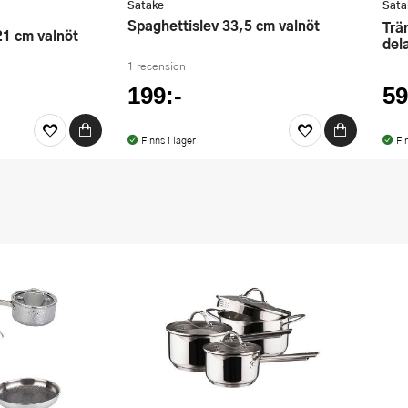
Satake
Sata
Spaghettislev 33,5 cm valnöt
Träredskap med redskapsställ 4
21 cm valnöt
del
1 recension
199:-
59
Finns i lager
Fi