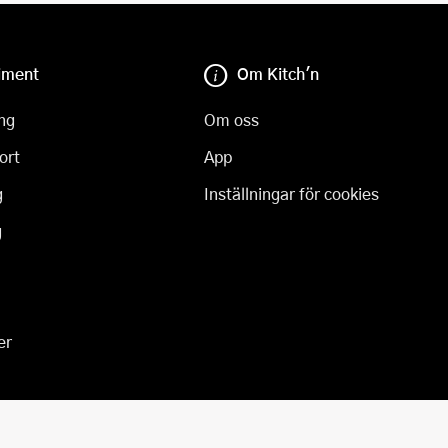
iment
Om Kitch'n
ng
Om oss
ort
App
g
Inställningar för cookies
g
er