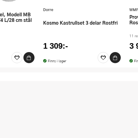
Dorre
WM
Provence Plus Grytset 5 delar
/4 L/28 cm stål
Ros
Kosmo Kastrullset 3 delar Rostfri
11 r
1 309:-
3 
Finns i lager
Fi