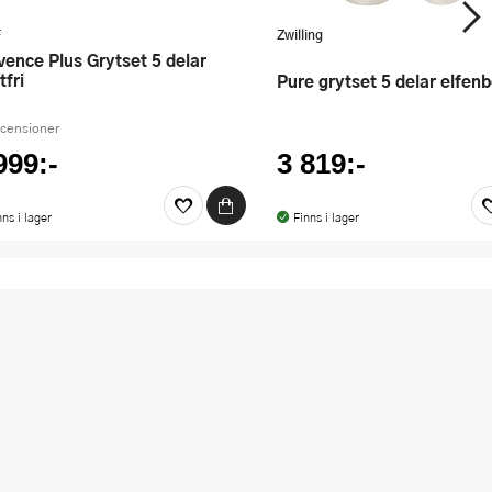
F
Zwilling
tfri
Pure grytset 5 delar elfen
ecensioner
999:-
3 819:-
nns i lager
Finns i lager