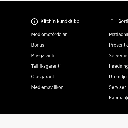
Kitch´n kundklubb
Sort
Medlemsfördelar
Matlagni
Bonus
Presentk
Prisgaranti
Serverin
Tallriksgaranti
Inrednin
Glasgaranti
Utemiljö
Medlemsvillkor
Serviser
Kampanj