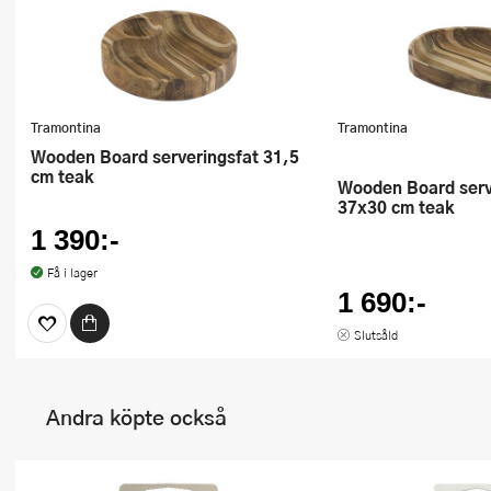
Tramontina
Tramontina
Wooden Board serveringsfat 31,5
cm teak
Wooden Board serveringsfat
37x30 cm teak
1 390:-
Få i lager
1 690:-
Slutsåld
Andra köpte också