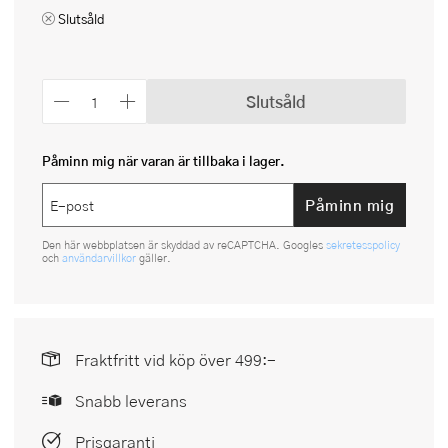
Slutsåld
Slutsåld
Påminn mig när varan är tillbaka i lager.
Påminn mig
Den här webbplatsen är skyddad av reCAPTCHA. Googles
sekretesspolicy
och
användarvillkor
gäller.
Fraktfritt vid köp över 499:-
Snabb leverans
Prisgaranti