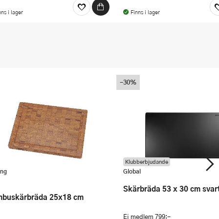
nns i lager
Finns i lager
-30%
Klubberbjudande
ing
Global
skärbräda 53 x 30 cm svar
mbuskärbräda 25x18 cm
Ej medlem
799:-