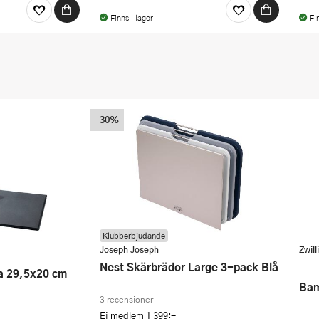
Finns i lager
Fi
-30%
Klubberbjudande
Joseph Joseph
Zwill
Nest Skärbrädor Large 3-pack Blå
Ba
3 recensioner
Ej medlem
1 399:-