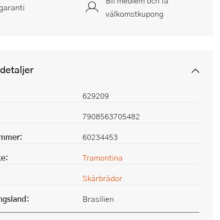
Bli medlem och få
garanti
välkomstkupong
detaljer
629209
7908563705482
ummer:
60234453
e:
Tramontina
Skärbrädor
ingsland:
Brasilien