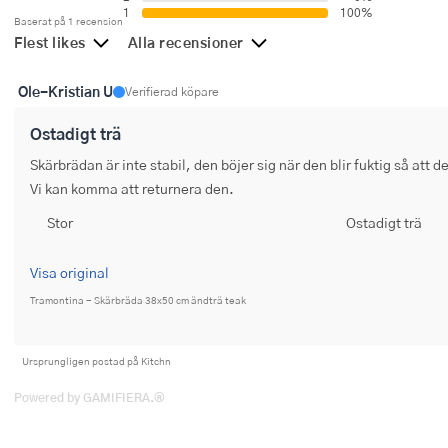
1
100%
Ugnsformar
Baserat på 1 recension
Flest likes
Alla recensioner
Vispar
Ole-Kristian U
Verifierad köpare
Vitlökspressar
Ostadigt trä
Ångkokare och ånginsatser
Skärbrädan är inte stabil, den böjer sig när den blir fuktig så att d
Vi kan komma att returnera den.
Äggdelare
Stor
Ostadigt trä
Övriga köksredskap
Visa original
Tramontina - Skärbräda 38x50 cm ändträ teak
Ursprungligen postad på Kitchn
Powered by GAMIFIERA.®