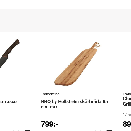
Tramontina
Tram
Churrasco Knivar & Gafflar
BBQ by Hellstrøm skärbräda 65
Gril
cm teak
17 r
799:-
89