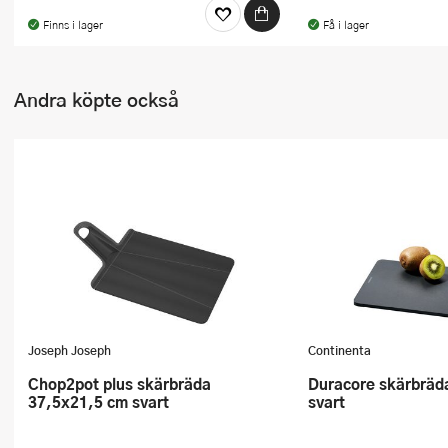
Finns i lager
Få i lager
Andra köpte också
Joseph Joseph
Continenta
Chop2pot plus skärbräda
Duracore skärbräda 29,5x20 cm
37,5x21,5 cm svart
svart