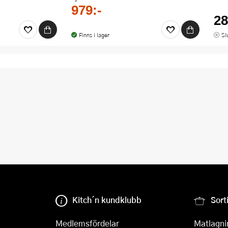
979:-
28
Finns i lager
Sl
Kitch´n kundklubb
Sort
Medlemsfördelar
Matlagni