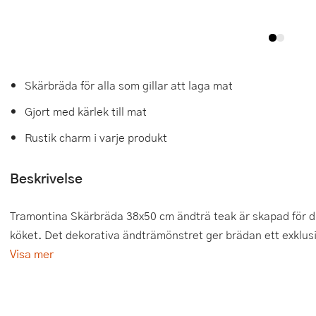
Tårtdekorationer
Smörgåsgrillar och bordsgrillar
Nötknäckare
Tygpåsar
Ätbara tårtdekorationer
Sous vide
Oljeflaska och dressingshaker
Skärbräda för alla som gillar att laga mat
Övriga bakredskap
Stavmixer
Pastamaskiner
Gjort med kärlek till mat
Stekplatta
Perkulator
Rustik charm i varje produkt
Svamptork och frukttork
Pizzaskärare
Beskrivelse
Vakuumförpackare
Pizzaspadar
Vattenkokare
Pizzastenar och pizzastål
Tramontina Skärbräda 38x50 cm ändträ teak är skapad för dig 
köket. Det dekorativa ändträmönstret ger brädan ett exklusi
Vitvaror
Potatisstötar
Visa mer
Våffeljärn
Pour Over
Äggkokare
Rivjärn