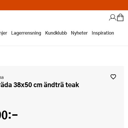
jer
Lagerrensning
Kundklubb
Nyheter
Inspiration
na
räda 38x50 cm ändträ teak
90:-