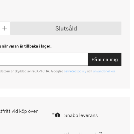
Slutsåld
när varan är tillbaka i lager.
Påminn mig
platsen är skyddad av reCAPTCHA. Googles
sekretesspolicy
och
användarvillkor
tfritt vid köp över
Snabb leverans
:-