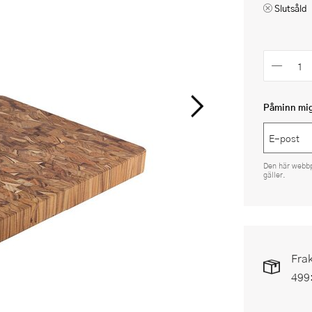
Slutsåld
Påminn mig 
Den här webb
gäller.
Frak
499