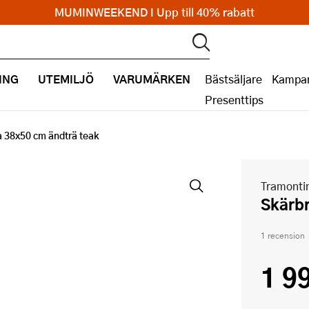
MUMINWEEKEND I Upp till 40% rabatt
ING
UTEMILJÖ
VARUMÄRKEN
Bästsäljare
Kampan
Presenttips
 38x50 cm ändträ teak
Tramonti
Skärb
1 recension
1 9