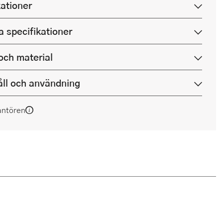
kationer
a specifikationer
och material
ll och användning
antören