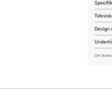
Specifi
Teknisk
Design 
Underhå
Om lever