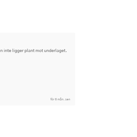
en inte ligger plant mot underlaget. 
för 6 mån. sen