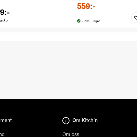
559:-
9:-
utsåld
Finns i lager
iment
Om Kitch'n
ng
Om oss