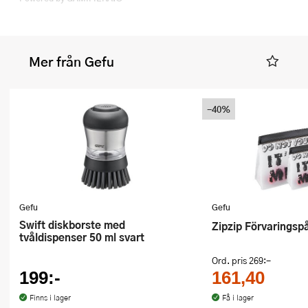
Mer från Gefu
-40%
Gefu
Gefu
Swift diskborste med
Zipzip Förvarings
tvåldispenser 50 ml svart
Ord. pris
269:-
199:-
161,40
Finns i lager
Få i lager