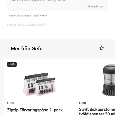
Gefu - Spirelli Spagettislicer 2.0 för grönsaker
för 6 mån. sen
Ursprungligen postad på Kitchn
Powered by GAMIFIERA.®
Mer från Gefu
-40%
Gefu
Gefu
Swift diskborste med
Zipzip Förvaringspåse 2-pack
tvåldispenser 50 ml