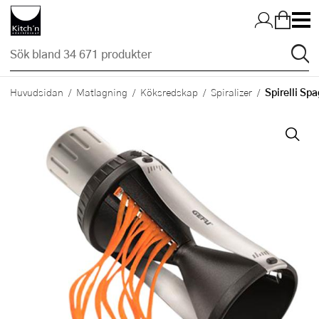
Hopp till huvudinnehållet
Spirelli Spa
Huvudsidan
Matlagning
Köksredskap
Spiralizer