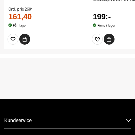
Ord. pris
269:-
161,40
199:-
Få i lager
Finns i lager
Kundservice