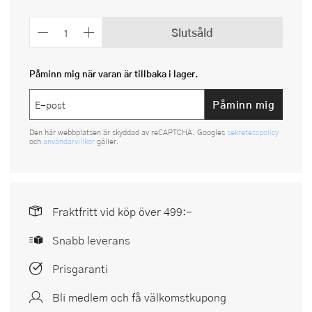
Slutsåld
Påminn mig när varan är tillbaka i lager.
Påminn mig
Den här webbplatsen är skyddad av reCAPTCHA. Googles
sekretesspolicy
och
användarvillkor
gäller.
Fraktfritt vid köp över 499:-
Snabb leverans
Prisgaranti
Bli medlem och få välkomstkupong