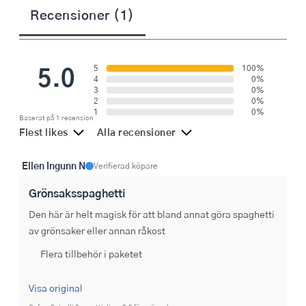
Recensioner (1)
5.0
5
100%
4
0%
3
0%
2
0%
1
0%
Baserat på 1 recension
Flest likes
Alla recensioner
Ellen Ingunn N
Verifierad köpare
Grönsaksspaghetti
Den här är helt magisk för att bland annat göra spaghetti 
av grönsaker eller annan råkost
Flera tillbehör i paketet
Visa original