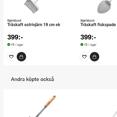
Bjørklund
Bjørklund
Träskaft ostrivjärn 19 cm ek
Träskaft fiskspade
399:-
399:-
Få i lager
Få i lager
Andra köpte också