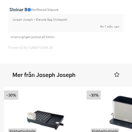
Steinar B
Verifierad köpare
Joseph Joseph - Elevate Ägg Slickepott
för 7 mån. sen
Ursprungligen postad på Kitchn
Powered by GAMIFIERA.®
Mer från Joseph Joseph
-30%
-30%
Klubberbjudande
Klubberbjudande