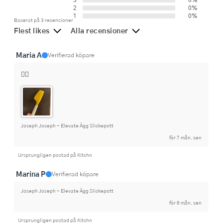
2
0%
1
0%
Baserat på 3 recensioner
Flest likes
Alla recensioner
Maria A
Verifierad köpare
👍🏻
Joseph Joseph - Elevate Ägg Slickepott
för 7 mån. sen
Ursprungligen postad på Kitchn
Marina P
Verifierad köpare
Joseph Joseph - Elevate Ägg Slickepott
för 6 mån. sen
Ursprungligen postad på Kitchn