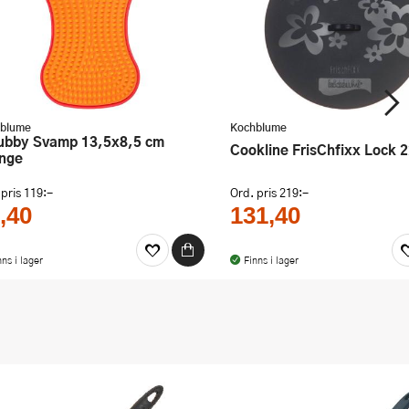
blume
Kochblume
Cookline FrisChfixx Lock 
nge
 pris
119:-
Ord. pris
219:-
,40
131,40
nns i lager
Finns i lager