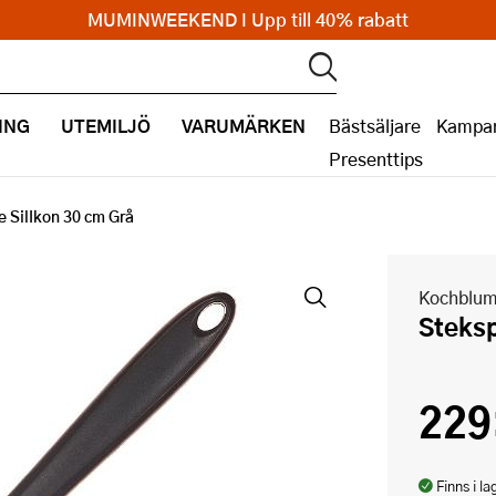
MUMINWEEKEND I Upp till 40% rabatt
ING
UTEMILJÖ
VARUMÄRKEN
Bästsäljare
Kampan
Presenttips
 SilIkon 30 cm Grå
Kochblu
Steks
229
Finns i la