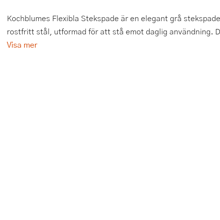
Tårtdekorationer
Smörgåsgrillar och bordsgrillar
Nötknäckare
Tygpåsar
Kochblumes Flexibla Stekspade är en elegant grå stekspade, 
rostfritt stål, utformad för att stå emot daglig användning. 
Ätbara tårtdekorationer
Sous vide
Oljeflaska och dressingshaker
Visa mer
Övriga bakredskap
Stavmixer
Pastamaskiner
Stekplatta
Perkulator
Svamptork och frukttork
Pizzaskärare
Vakuumförpackare
Pizzaspadar
Vattenkokare
Pizzastenar och pizzastål
Vitvaror
Potatisstötar
Våffeljärn
Pour Over
Äggkokare
Rivjärn