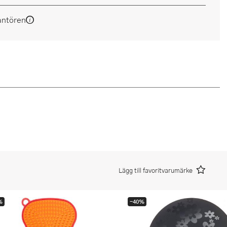
antören
Lägg till favoritvarumärke
%
-40%