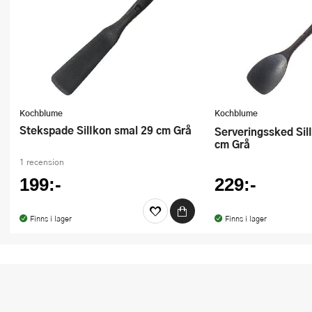
Kochblume
Kochblume
Stekspade SilIkon smal 29 cm Grå
Serveringssked SilIkon flexibel 30
cm Grå
1 recension
199:-
229:-
Finns i lager
Finns i lager