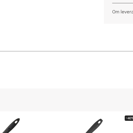
Om lever
-40