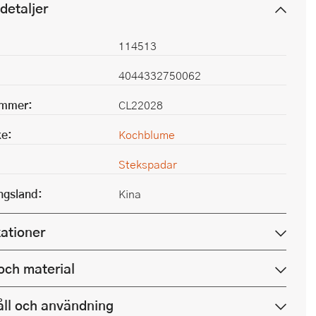
detaljer
114513
4044332750062
ummer:
CL22028
e:
Kochblume
Stekspadar
ingsland:
Kina
kationer
och material
ll och användning