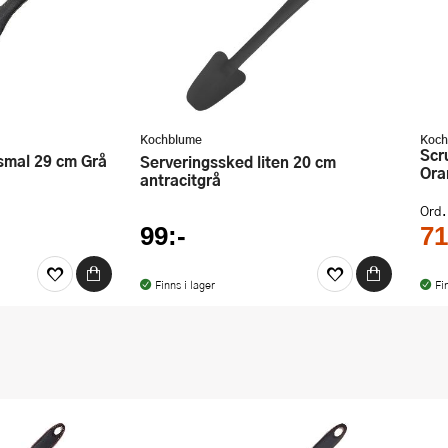
Kochblume
Koch
Scrubby Svamp 13,5x8,5 cm
 smal 29 cm Grå
Serveringssked liten 20 cm
Ora
antracitgrå
Ord.
99:-
71
Finns i lager
Fi