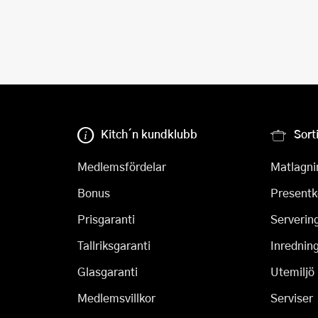
Kitch´n kundklubb
Sort
Medlemsfördelar
Matlagni
Bonus
Presentk
Prisgaranti
Serverin
Tallriksgaranti
Inrednin
Glasgaranti
Utemiljö
Medlemsvillkor
Serviser