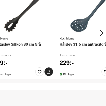
blume
Kochblume
staslev SilIkon 30 cm Grå
Hålslev 31,5 cm antracitgr
censioner
1 recension
9:-
229:-
nns i lager
Få i lager