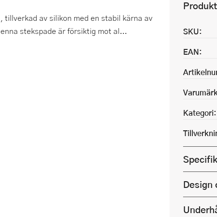
Produkt
tillverkad av silikon med en stabil kärna av
Denna stekspade är försiktig mot al...
SKU:
EAN:
Artikeln
Varumärk
Kategori:
Tillverkn
Specifi
Design 
Underhå