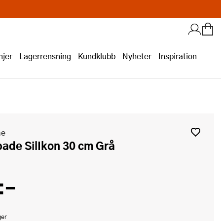
jer
Lagerrensning
Kundklubb
Nyheter
Inspiration
me
pade SilIkon 30 cm Grå
:-
ger