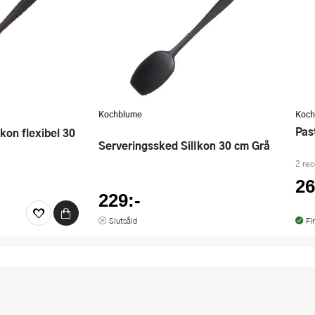
Kochblume
Koch
Pa
Serveringssked SilIkon 30 cm Grå
2 re
26
229:-
Slutsåld
Fi