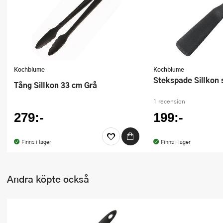
Ugnsformar
Vispar
Vitlökspressar
Kochblume
Kochblume
Ångkokare och ånginsatser
Stekspade SilIkon
Tång SilIkon 33 cm Grå
Äggdelare
1 recension
279:-
199:-
Övriga köksredskap
Finns i lager
Finns i lager
Andra köpte också