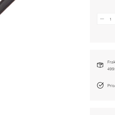
Frak
499
Pris