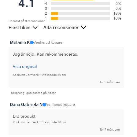
4.1
4
0%
3
0%
2
13%
1
13%
Baserat på 8 recensioner
Flest likes
Alla recensioner
Melanie K
Verifierad köpare
Jag är nöjd. Kan rekommenderas.
Visa original
Kockums Jernverk - Stekspade 30 cm
för 5 mån. sen
Ursprungligen postad på Kitchn
Dana Gabriela N
Verifierad köpare
Bra produkt
Kockums Jernverk - Stekspade 30 cm
för 7 mån. sen