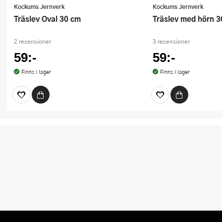
Kockums Jernverk
Kockums Jernverk
Träslev Oval 30 cm
Träslev med hörn 
2 recensioner
3 recensioner
59:-
59:-
Finns i lager
Finns i lager