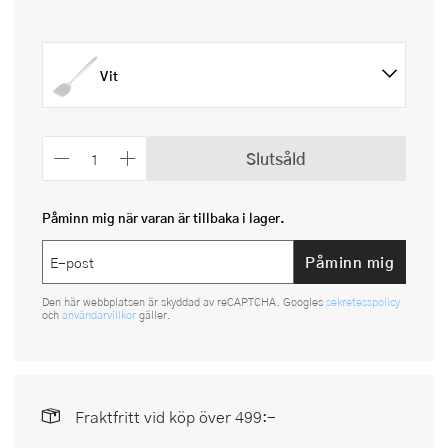
Vit
Slutsåld
Påminn mig när varan är tillbaka i lager.
Påminn mig
Den här webbplatsen är skyddad av reCAPTCHA. Googles
sekretesspolicy
och
användarvillkor
gäller.
Fraktfritt vid köp över 499:-