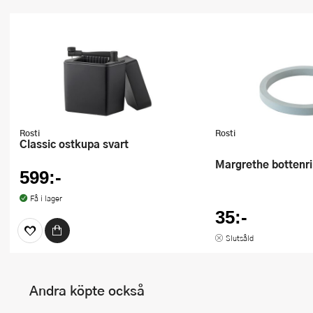
Rosti
Rosti
Classic ostkupa svart
Margrethe bottenri
599:-
Få i lager
35:-
Slutsåld
Andra köpte också