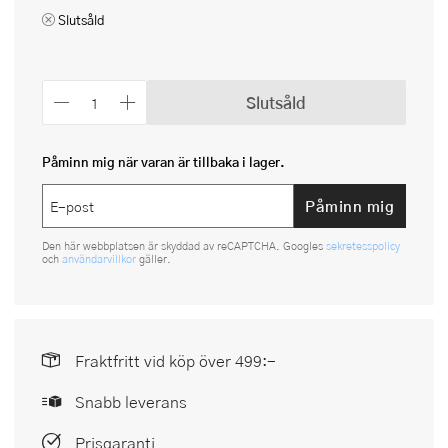
Slutsåld
Slutsåld
Påminn mig när varan är tillbaka i lager.
Påminn mig
Den här webbplatsen är skyddad av reCAPTCHA. Googles
sekretesspolicy
och
användarvillkor
gäller.
Fraktfritt vid köp över 499:-
Snabb leverans
Prisgaranti