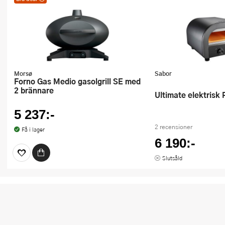
Bra deal – utmärkt pris
varje dag! Kan ej
kombineras med andra
erbjudanden eller
rabattkuponger.
Morsø
Sabor
Forno Gas Medio gasolgrill SE med
2 brännare
Ultimate elektrisk
5 237:-
2 recensioner
Få i lager
6 190:-
Slutsåld