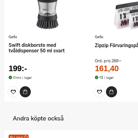
Gefu
Gefu
Swift diskborste med
Zipzip Förvarings
tvåldispenser 50 ml svart
Ord. pris
269:-
199:-
161,40
Finns i lager
Få i lager
Andra köpte också
Bra deal