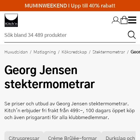
MUMINWEEKEND I Upp till 40% rabatt
Hopp till huvudinnehållet
Geor
Huvudsidan
Matlagning
Köksredskap
Stektermometrar
Georg Jensen
stektermometrar
Se priser och utbud av
Georg Jensen
stektermometrar.
Kitch'n erbjuder fri frakt från 499:-, 100 dagars öppet köp
och även prisgaranti för alla klubbmedlemmar.
Citruspressar
Créme Brûlée-formar
Durkslag och si