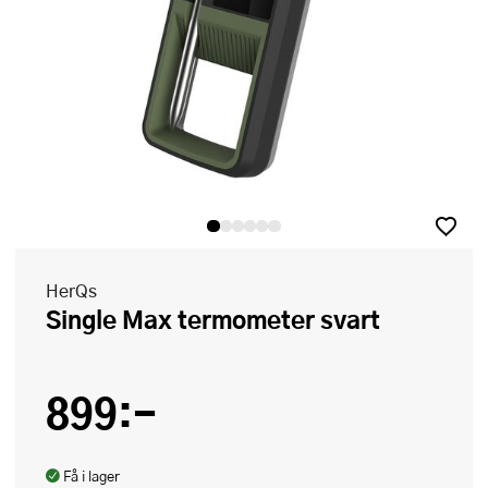
HerQs
Single Max termometer svart
899:-
Få i lager