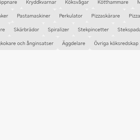
öppnare
Kryddkvarnar
Köksvågar
Kötthammare
M
aker
Pastamaskiner
Perkulator
Pizzaskärare
Pizz
are
Skärbrädor
Spiralizer
Stekpincetter
Stekspad
kokare och ånginsatser
Äggdelare
Övriga köksredskap