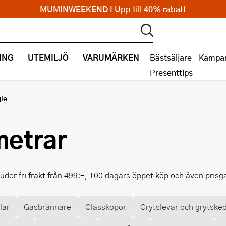
MUMINWEEKEND I Upp till 40% rabatt
ING
UTEMILJÖ
VARUMÄRKEN
Bästsäljare
Kampan
Presenttips
le
metrar
uder fri frakt från 499:-, 100 dagars öppet köp och även prisg
lar
Gasbrännare
Glasskopor
Grytslevar och grytske