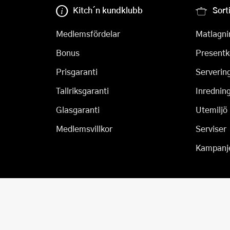
Kitch´n kundklubb
Sort
Medlemsfördelar
Matlagni
Bonus
Presentk
Prisgaranti
Serverin
Tallriksgaranti
Inrednin
Glasgaranti
Utemiljö
Medlemsvillkor
Serviser
Kampanj