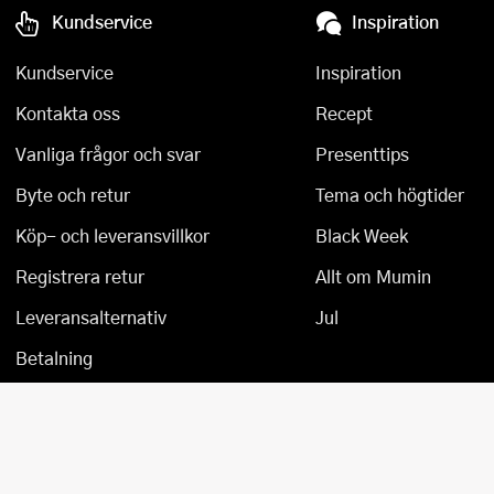
Kundservice
Inspiration
Övriga köksmaskiner
Salladsslungor
Kundservice
Inspiration
Saxar
Kontakta oss
Recept
Skalare
Vanliga frågor och svar
Presenttips
Skärbrädor
Byte och retur
Tema och högtider
Spiralizer
Köp- och leveransvillkor
Black Week
Stekpincetter
Registrera retur
Allt om Mumin
Leveransalternativ
Jul
Stekspadar
Betalning
Stektermometrar
Te- och kaffetillbehör
Timers