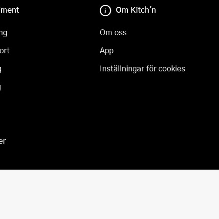
iment
Om Kitch'n
ng
Om oss
ort
App
g
Inställningar för cookies
g
er