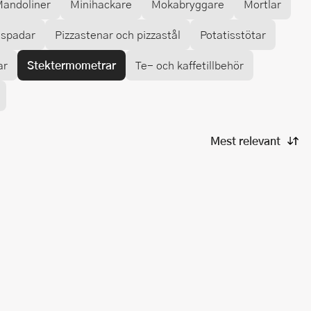
andoliner
Minihackare
Mokabryggare
Mortlar
aspadar
Pizzastenar och pizzastål
Potatisstötar
ar
Stektermometrar
Te- och kaffetillbehör