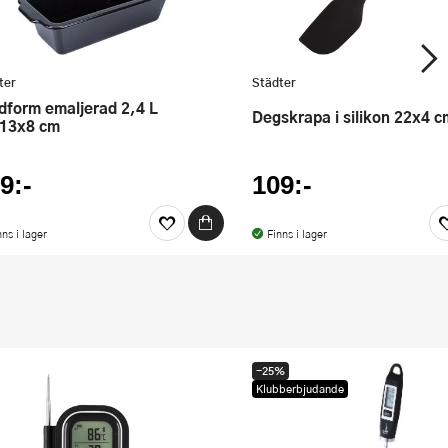
ter
Städter
Degskrapa i silikon 22x4 c
13x8 cm
9:-
109:-
nns i lager
Finns i lager
-25%
Klubberbjudande