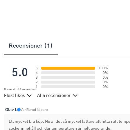
Övriga köksmaskiner
Salladsslungor
Saxar
Skalare
Recensioner (1)
Skärbrädor
Spiralizer
5.0
5
100%
Stekpincetter
4
0%
3
0%
2
0%
Stekspadar
1
0%
Baserat på 1 recension
Flest likes
Alla recensioner
Stektermometrar
Te- och kaffetillbehör
Olav L
Verifierad köpare
Ett mycket bra köp. Nu är det så mycket lättare att hitta rätt temp
Timers
sockerinnehåll och där temperaturen är helt avgörande.