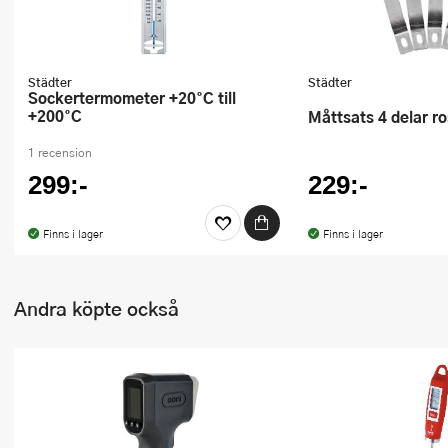
Städter
Städter
Sockertermometer +20°C till
+200°C
Måttsats 4 delar ro
1 recension
299:-
229:-
Finns i lager
Finns i lager
Andra köpte också