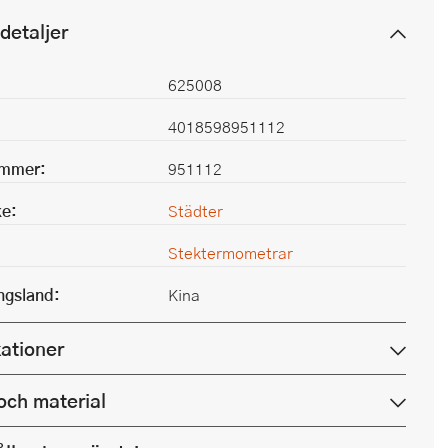
detaljer
625008
4018598951112
ummer:
951112
e:
Städter
Stektermometrar
ingsland:
Kina
kationer
och material