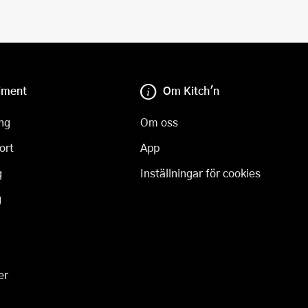
iment
Om Kitch'n
ng
Om oss
ort
App
g
Inställningar för cookies
g
er