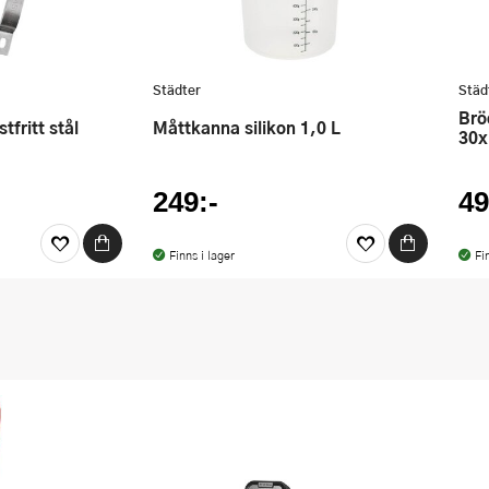
Städter
Städ
Brödform emaljerad 2,4 L
stfritt stål
Måttkanna silikon 1,0 L
30x
249:-
49
Finns i lager
Fi