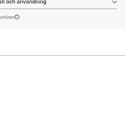
ll och användning
antören