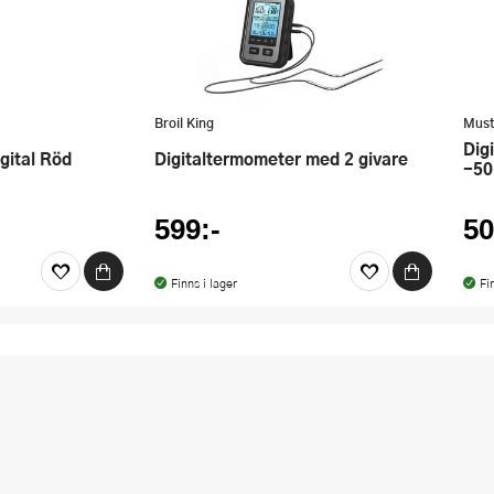
Broil King
Mus
Digital termometer med bluetooth
gital Röd
Digitaltermometer med 2 givare
-50
599:-
50
Finns i lager
Fi