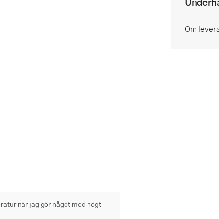
Underhå
Om lever
eratur när jag gör något med högt 