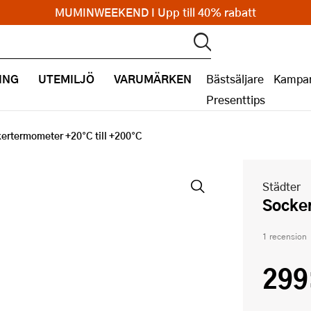
MUMINWEEKEND I Upp till 40% rabatt
ING
UTEMILJÖ
VARUMÄRKEN
Bästsäljare
Kampan
Presenttips
ertermometer +20°C till +200°C
Städter
Socke
1 recension
299