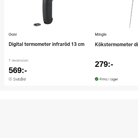
Ooni
Mingle
Digital termometer infraröd 13 cm
Kökstermometer di
1 recension
279:-
569:-
Slutsåld
Finns i lager