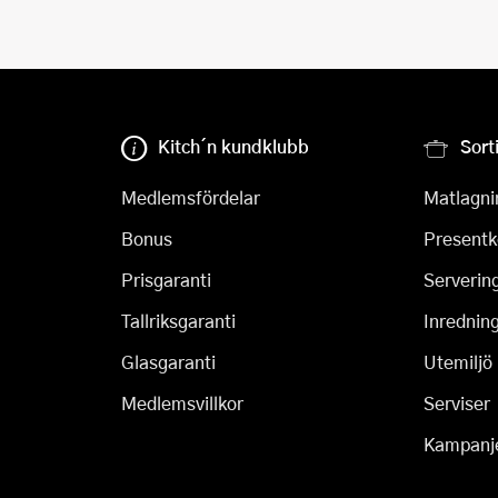
Kitch´n kundklubb
Sort
Medlemsfördelar
Matlagni
Bonus
Presentk
Prisgaranti
Serverin
Tallriksgaranti
Inrednin
Glasgaranti
Utemiljö
Medlemsvillkor
Serviser
Kampanj