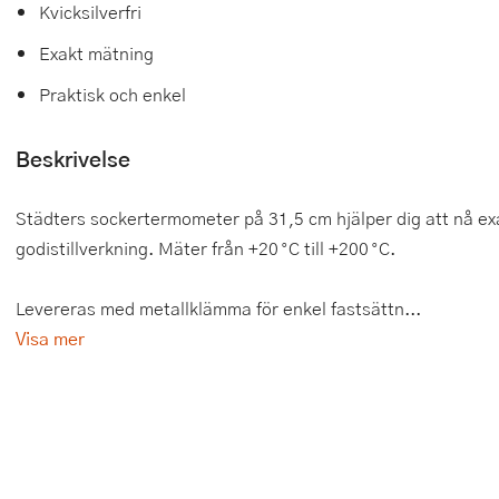
Kvicksilverfri
Tårtdekorationer
Smörgåsgrillar och bordsgrillar
Nötknäckare
Tygpåsar
Exakt mätning
Ätbara tårtdekorationer
Sous vide
Oljeflaska och dressingshaker
Praktisk och enkel
Övriga bakredskap
Stavmixer
Pastamaskiner
Beskrivelse
Stekplatta
Perkulator
Städters sockertermometer på 31,5 cm hjälper dig att nå ex
Svamptork och frukttork
Pizzaskärare
godistillverkning. Mäter från +20 °C till +200 °C.
Vakuumförpackare
Pizzaspadar
Levereras med metallklämma för enkel fastsättn...
Vattenkokare
Pizzastenar och pizzastål
Visa mer
Vitvaror
Potatisstötar
Våffeljärn
Pour Over
Äggkokare
Rivjärn