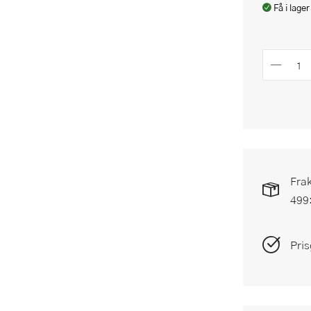
Få i lager
Frak
499
Pris