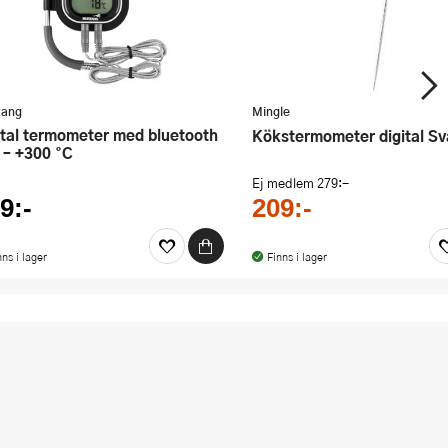
tang
Mingle
Kökstermometer digital Sv
 – +300 °C
Ej medlem
279:-
9:-
209:-
nns i lager
Finns i lager