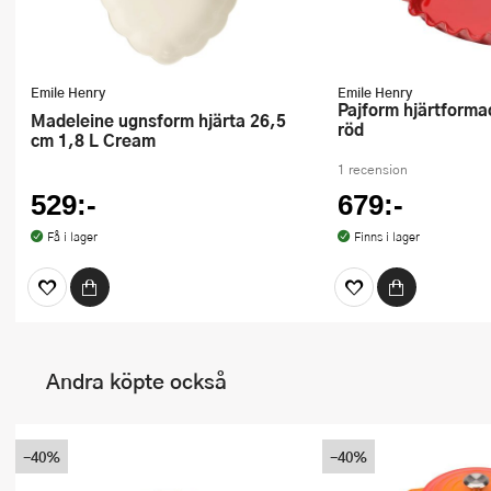
Emile Henry
Emile Henry
Pajform hjärtformad 33 cm 1,5 L
Madeleine ugnsform hjärta 26,5
röd
cm 1,8 L Cream
1 recension
529:-
679:-
Få i lager
Finns i lager
Andra köpte också
-40%
-40%