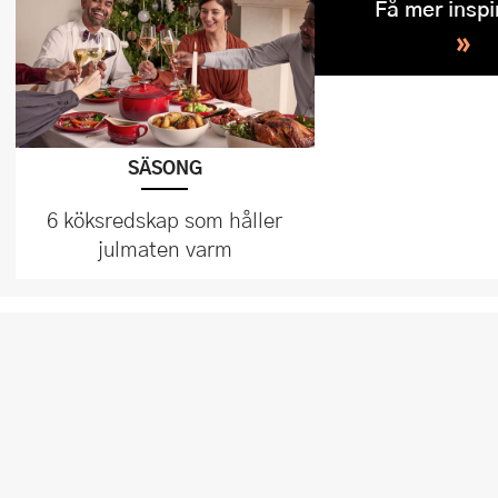
Få mer inspi
»
SÄSONG
6 köksredskap som håller
julmaten varm