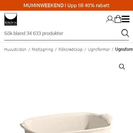
MUMINWEEKEND I Upp till 40% rabatt
Hopp till huvudinnehållet
Ugnsform
Huvudsidan
Matlagning
Köksredskap
Ugnsformar