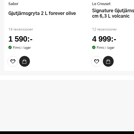
Sabor
Le Creuset
Signature Gjutjärnsgryta rund 26
Gjutjärnsgryta 2 L forever olive
cm 6,3 L volcanic
14 recensioner
12 recensioner
1 590:-
4 999:-
Finns i lager
Finns i lager