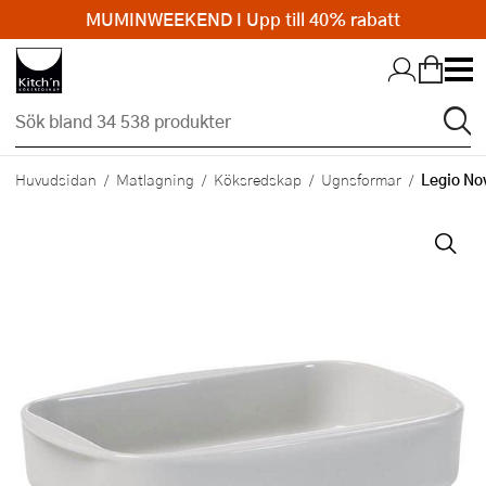
MUMINWEEKEND I Upp till 40% rabatt
Hopp till huvudinnehållet
Legio No
Huvudsidan
Matlagning
Köksredskap
Ugnsformar