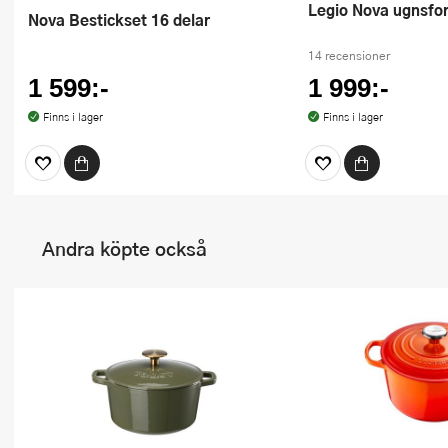
Legio Nova ugnsfo
Nova Bestickset 16 delar
14 recensioner
1 599:-
1 999:-
Finns i lager
Finns i lager
Andra köpte också