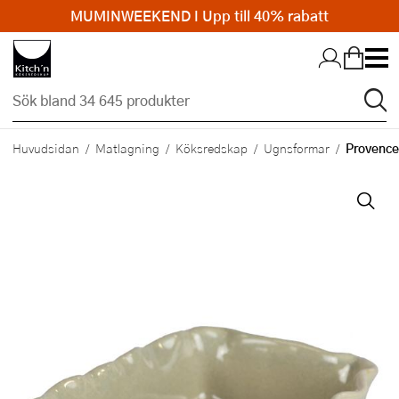
MUMINWEEKEND I Upp till 40% rabatt
Hopp till huvudinnehållet
Provence
Huvudsidan
Matlagning
Köksredskap
Ugnsformar