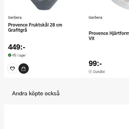
Gerbera
Gerbera
Provence Fruktskål 28 cm
Grafitgrå
Provence Hjärtformad Skål 11 cm
Vit
449:-
Få i lager
99:-
Slutsåld
Andra köpte också