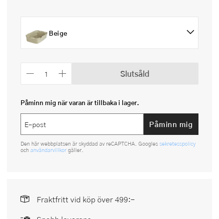
Beige
Slutsåld
Påminn mig när varan är tillbaka i lager.
Påminn mig
Den här webbplatsen är skyddad av reCAPTCHA. Googles
sekretesspolicy
och
användarvillkor
gäller.
Fraktfritt vid köp över 499:-