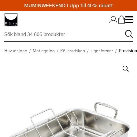
MUMINWEEKEND I Upp till 40% rabatt
Hopp till huvudinnehållet
Provision
Huvudsidan
Matlagning
Köksredskap
Ugnsformar