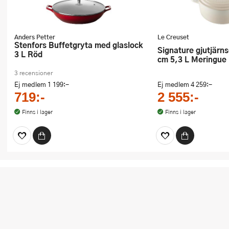
Anders Petter
Le Creuset
Stenfors Buffetgryta med glaslock
Signature gjutjärnsgryta rund 26
3 L Röd
cm 5,3 L Meringue
3 recensioner
Ej medlem
1 199:-
Ej medlem
4 259:-
719:-
2 555:-
Finns i lager
Finns i lager