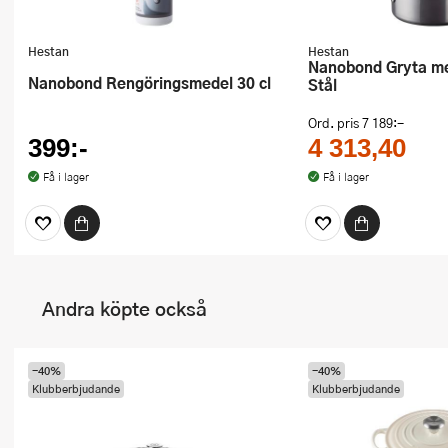
Hestan
Hestan
Nanobond Gryta med lock 2,8 L
Nanobond Rengöringsmedel 30 cl
Stål
Ord. pris
7 189:-
399:-
4 313,40
Få i lager
Få i lager
Andra köpte också
-40%
-40%
Klubberbjudande
Klubberbjudande