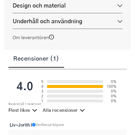
Design och material
Underhåll och användning
Om leverantören
Recensioner (1)
4.0
5
0%
4
100%
3
0%
2
0%
1
0%
Baserat på 1 recension
Flest likes
Alla recensioner
Liv-Jorith I
Verifierad köpare