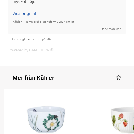
mycket nöjd
Visa original
Kähler - Hammershøi ugnsform 32x24 cm vit
för 3 mån. sen
Ursprungligen postad på Kitchn
Powered by GAMIFIERA.®
Mer från Kähler