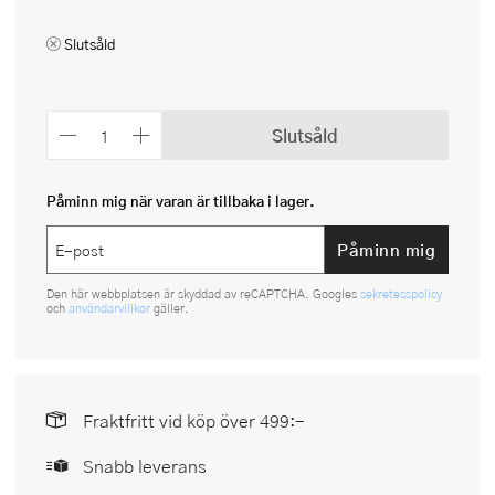
Slutsåld
Slutsåld
Påminn mig när varan är tillbaka i lager.
Påminn mig
Den här webbplatsen är skyddad av reCAPTCHA. Googles
sekretesspolicy
och
användarvillkor
gäller.
Fraktfritt vid köp över 499:-
Snabb leverans