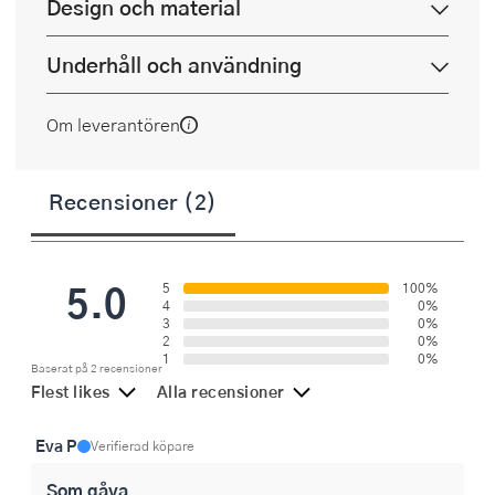
Design och material
Underhåll och användning
Om leverantören
Recensioner (2)
5.0
5
100%
4
0%
3
0%
2
0%
1
0%
Baserat på 2 recensioner
Flest likes
Alla recensioner
Eva P
Verifierad köpare
Som gåva