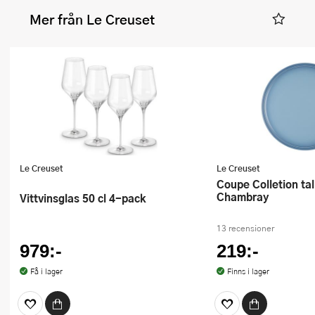
Mer från Le Creuset
Le Creuset
Le Creuset
Coupe Colletion tallrik 27 cm
Chambray
Vittvinsglas 50 cl 4-pack
13 recensioner
979:-
219:-
Få i lager
Finns i lager