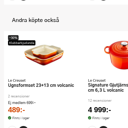
Andra köpte också
-30%
Klubberbjudande
Le Creuset
Le Creuset
Signature Gjutjärnsgryta rund 26
Ugnsformset 23+13 cm volcanic
cm 6,3 L volcanic
2 recensioner
12 recensioner
Ej medlem
699:-
489:-
4 999:-
Finns i lager
Finns i lager