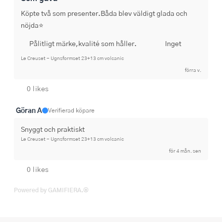
Köpte två som presenter.Båda blev väldigt glada och 
nöjda⭐️
Pålitligt märke,kvalité som håller.
Inget
Le Creuset - Ugnsformset 23+13 cm volcanic
förra v.
0 likes
Göran A
Verifierad köpare
Snyggt och praktiskt
Le Creuset - Ugnsformset 23+13 cm volcanic
för 4 mån. sen
0 likes
Powered by GAMIFIERA.®