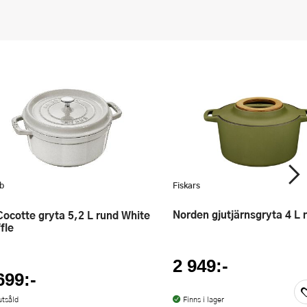
b
Fiskars
Norden gjutjärnsgryta 4 L 
fle
2 949:-
699:-
utsåld
Finns i lager