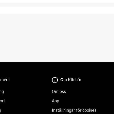
iment
Om Kitch'n
ng
Om oss
ort
App
g
Inställningar för cookies