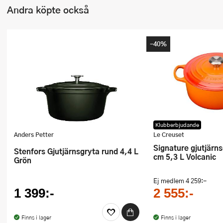
Andra köpte också
-40%
Klubberbjudande
Anders Petter
Le Creuset
Signature gjutjärnsgryta rund 26
Stenfors Gjutjärnsgryta rund 4,4 L
cm 5,3 L Volcanic
Grön
Ej medlem
4 259:-
1 399:-
2 555:-
Finns i lager
Finns i lager