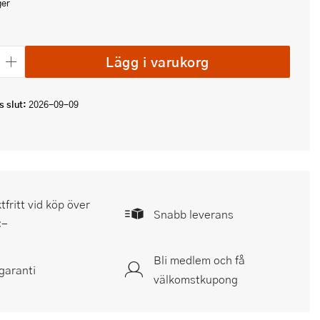
ger
Lägg i varukorg
 slut:
2026-09-09
tfritt vid köp över
Snabb leverans
:-
Bli medlem och få
garanti
välkomstkupong