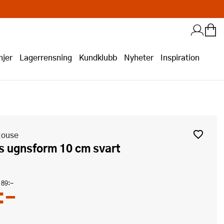
jer
Lagerrensning
Kundklubb
Nyheter
Inspiration
House
as ugnsform 10 cm svart
189:-
:-