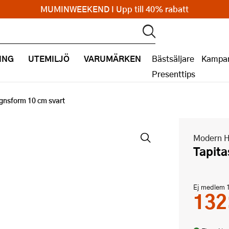
MUMINWEEKEND I Upp till 40% rabatt
ING
UTEMILJÖ
VARUMÄRKEN
Bästsäljare
Kampan
Presenttips
ugnsform 10 cm svart
Modern 
Tapit
Ej medlem
132