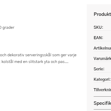
Produkt
0 grader
SKU:
EAN:
Artikeln
ch dekorativ serveringsskål som ger varje
Varumärk
t kolstål med en slitstark yta och pas...
Serie:
Kategori:
Tillverkn
Specifi