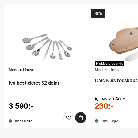
Ugnsformar
-30%
Vispar
Vitlökspressar
Ångkokare och ånginsatser
Äggdelare
Klubberbjudande
Modern House
Modern House
Övriga köksredskap
Chic Kids redskaps
Ivo bestickset 52 delar
Ej medlem
329:-
3 590:-
230:-
Finns i lager
Finns i lager