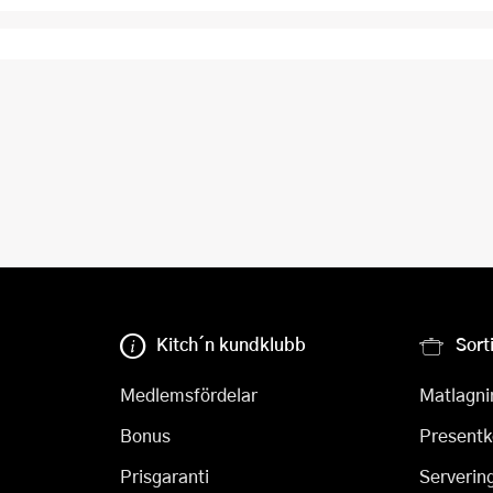
Kitch´n kundklubb
Sort
Medlemsfördelar
Matlagni
Bonus
Presentk
Prisgaranti
Serverin