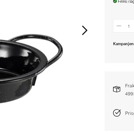
Finns i la
Kampanjens
Frak
499
Pris