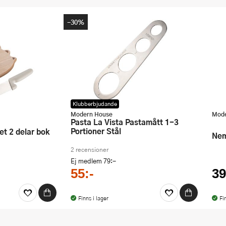
-30%
Klubberbjudande
Modern House
Mode
Pasta La Vista Pastamått 1-3
Portioner Stål
et 2 delar bok
Ne
2 recensioner
Ej medlem
79:-
55:-
39
Finns i lager
Fi