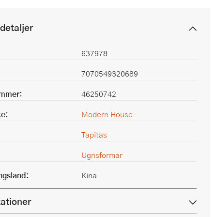
detaljer
637978
7070549320689
ummer:
46250742
e:
Modern House
Tapitas
Ugnsformar
ingsland:
Kina
kationer