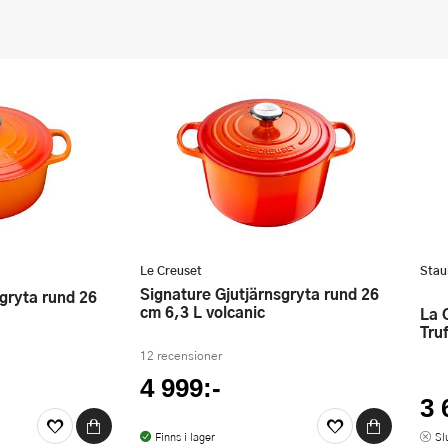
Le Creuset
Stau
Signature Gjutjärnsgryta rund 26
cm 6,3 L volcanic
La Cocotte gryta 5,2 L rund White
Truf
12 recensioner
4 999:-
3 
Finns i lager
Sl