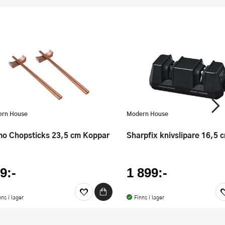
rn House
Modern House
mo Chopsticks 23,5 cm Koppar
Sharpfix knivslipare 16,5 
9:-
1 899:-
nns i lager
Finns i lager