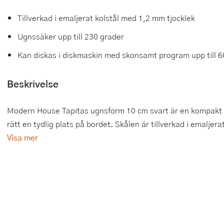
Tårtdekorationer
Smörgåsgrillar och bordsgrillar
Nötknäckare
Tygpåsar
Tillverkad i emaljerat kolstål med 1,2 mm tjocklek
Ugnssäker upp till 230 grader
Ätbara tårtdekorationer
Sous vide
Oljeflaska och dressingshaker
Kan diskas i diskmaskin med skonsamt program upp till 6
Övriga bakredskap
Stavmixer
Pastamaskiner
Beskrivelse
Stekplatta
Perkulator
Svamptork och frukttork
Pizzaskärare
Modern House Tapitas ugnsform 10 cm svart är en kompakt o
rätt en tydlig plats på bordet. Skålen är tillverkad i emaljera
Vakuumförpackare
Pizzaspadar
Visa mer
Vattenkokare
Pizzastenar och pizzastål
Vitvaror
Potatisstötar
Våffeljärn
Pour Over
Äggkokare
Rivjärn