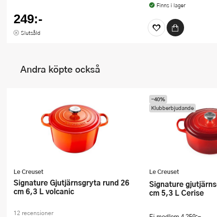
Finns i lager
249:-
Slutsåld
Andra köpte också
-40%
Klubberbjudande
Le Creuset
Le Creuset
Signature Gjutjärnsgryta rund 26
Signature gjutjärnsgryta rund 26
cm 6,3 L volcanic
cm 5,3 L Cerise
12 recensioner
Ej medlem
4 259:-