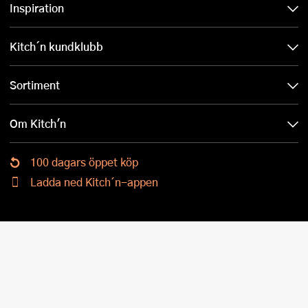
Inspiration
Kitch´n kundklubb
Sortiment
Om Kitch'n
100 dagars öppet köp
Ladda ned Kitch´n-appen