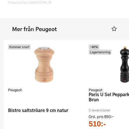
Powered by GAMIFIERA.®
Mer från Peugeot
Kommer snart
-40%
Lagerrensning
Peugeot
Peugeot
Paris U Sel Pepparkvarn 22 cm
Brun
Bistro saltströare 9 cm natur
3 recensioner
Ord. pris
850:-
510:-