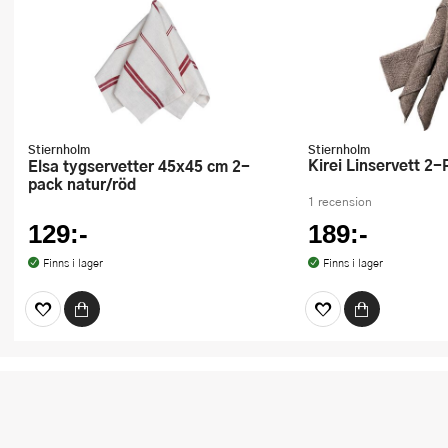
Stiernholm
Stiernholm
Kirei Linservett 
Elsa tygservetter 45x45 cm 2-
pack natur/röd
1 recension
129:-
189:-
Finns i lager
Finns i lager