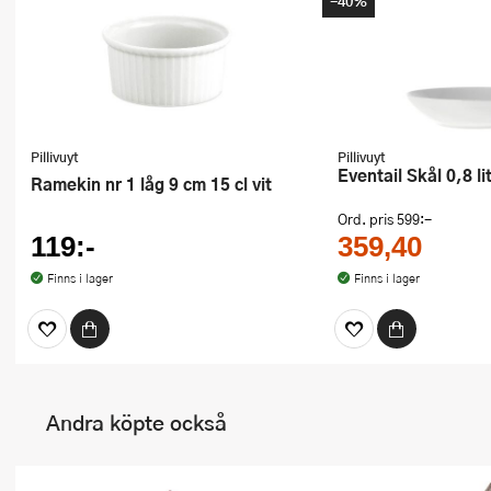
-40%
Pillivuyt
Pillivuyt
Eventail Skål 0,8 li
Ramekin nr 1 låg 9 cm 15 cl vit
Ord. pris
599:-
119:-
359,40
Finns i lager
Finns i lager
Andra köpte också