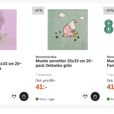
-41%
-41%
MoominArabia
Moom
Mumin servetter 33x33 cm 20-
Mumin servett 33x33 cm 20-pack
pack Omtanke grön
Fam
a
1 recension
1 re
Ord. pris
69:-
Ord.
41:-
41
Finns i lager
Fi