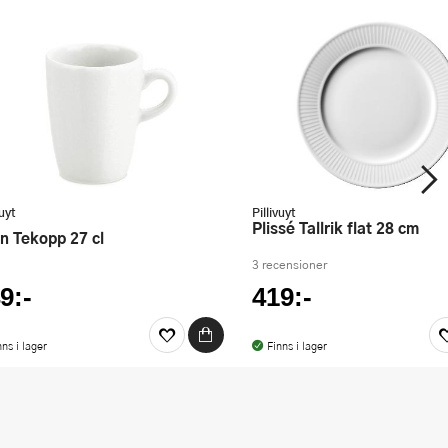
vuyt
Pillivuyt
Plissé Tallrik flat 28 cm
en Tekopp 27 cl
3 recensioner
9:-
419:-
nns i lager
Finns i lager