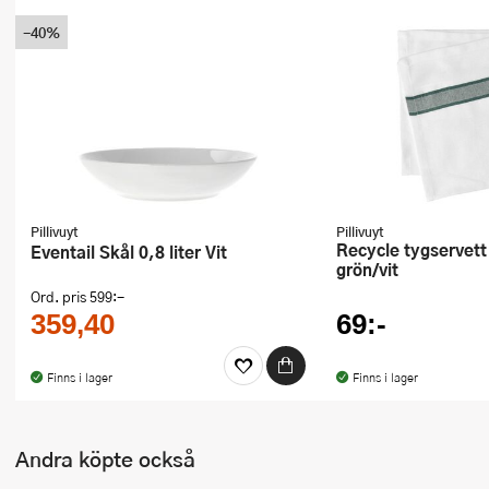
Ugnsformar
-40%
Vispar
Vitlökspressar
Ångkokare och ånginsatser
Äggdelare
Pillivuyt
Pillivuyt
Recycle tygservett 45x45 cm
Eventail Skål 0,8 liter Vit
Övriga köksredskap
grön/vit
Ord. pris
599:-
359,40
69:-
Finns i lager
Finns i lager
Andra köpte också