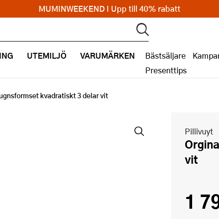
MUMINWEEKEND I Upp till 40% rabatt
ING
UTEMILJÖ
VARUMÄRKEN
Bästsäljare
Kampan
Presenttips
ugnsformset kvadratiskt 3 delar vit
Pillivuyt
Orginale ugnsformset kvadratiskt 3 delar
vit
1 7