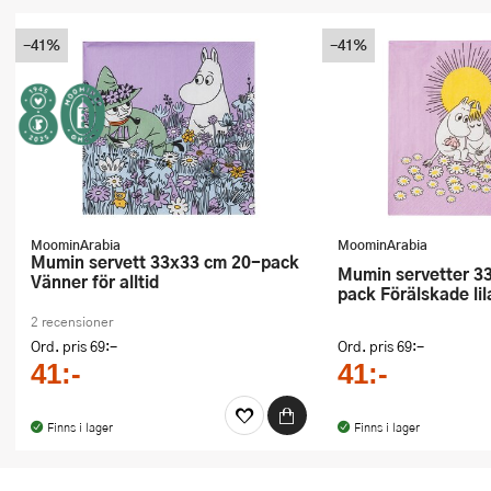
-41%
-41%
MoominArabia
MoominArabia
Mumin servett 33x33 cm 20-pack
Mumin servetter 33x33 cm 20-
Vänner för alltid
pack Förälskade lil
2 recensioner
Ord. pris
69:-
Ord. pris
69:-
41:-
41:-
Finns i lager
Finns i lager