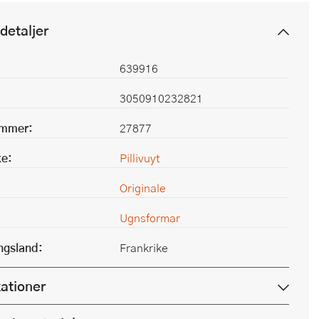
detaljer
639916
3050910232821
ummer:
27877
e:
Pillivuyt
Originale
Ugnsformar
ingsland:
Frankrike
kationer