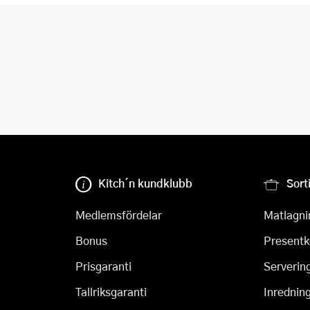
Kitch´n kundklubb
Sort
Medlemsfördelar
Matlagni
Bonus
Presentk
Prisgaranti
Serverin
Tallriksgaranti
Inrednin