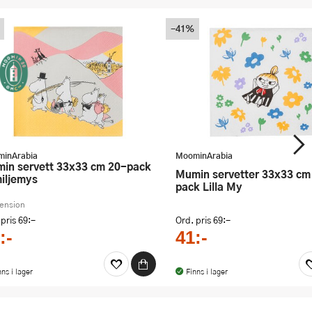
-41%
inArabia
MoominArabia
Mumin servetter 33x33 cm 20-
iljemys
pack Lilla My
cension
 pris
69:-
Ord. pris
69:-
:-
41:-
nns i lager
Finns i lager