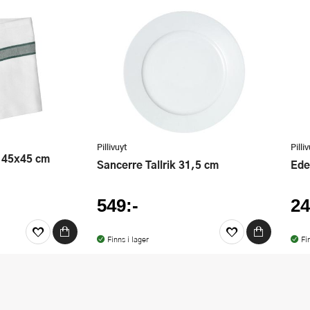
Pillivuyt
Pilli
Sancerre Tallrik 31,5 cm
Ed
549:-
24
Finns i lager
Fi