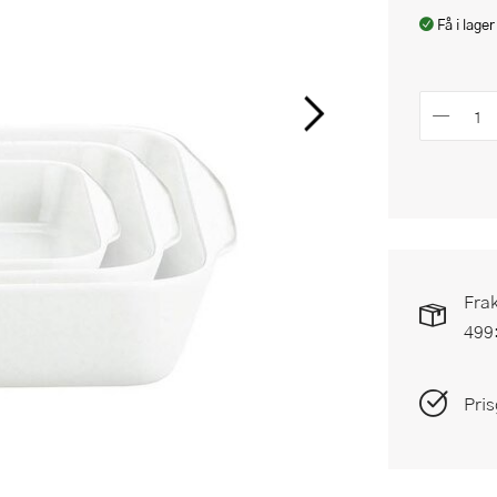
Få i lager
Frak
499
Pris