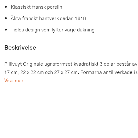
Klassiskt fransk porslin
Tårtdekorationer
Smörgåsgrillar och bordsgrillar
Nötknäckare
Tygpåsar
Äkta franskt hantverk sedan 1818
Ätbara tårtdekorationer
Sous vide
Oljeflaska och dressingshaker
Tidlös design som lyfter varje dukning
Övriga bakredskap
Stavmixer
Pastamaskiner
Beskrivelse
Stekplatta
Perkulator
Pillivuyt Originale ugnsformset kvadratiskt 3 delar består a
Svamptork och frukttork
Pizzaskärare
17 cm, 22 x 22 cm och 27 x 27 cm. Formarna är tillverkade i u
Vakuumförpackare
Pizzaspadar
Visa mer
Vattenkokare
Pizzastenar och pizzastål
Vitvaror
Potatisstötar
Våffeljärn
Pour Over
Äggkokare
Rivjärn