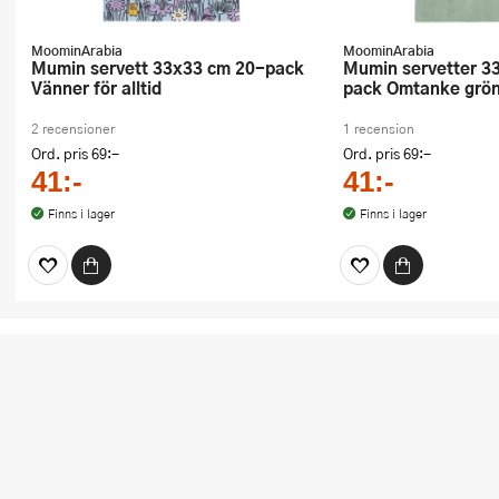
MoominArabia
MoominArabia
Mumin servett 33x33 cm 20-pack
Mumin servetter 33x33 cm 20-
Vänner för alltid
pack Omtanke grö
2 recensioner
1 recension
Ord. pris
69:-
Ord. pris
69:-
41:-
41:-
Finns i lager
Finns i lager