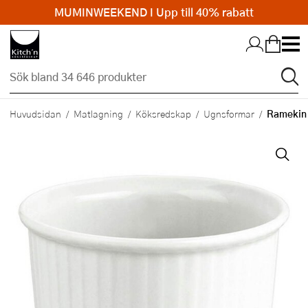
MUMINWEEKEND I Upp till 40% rabatt
Hopp till huvudinnehållet
Ramekin n
Huvudsidan
Matlagning
Köksredskap
Ugnsformar