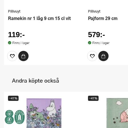
Pillivuyt
Pillivuyt
Ramekin nr 1 låg 9 cm 15 cl vit
Pajform 29 cm
119:-
579:-
Finns i lager
Finns i lager
Andra köpte också
-41%
-41%