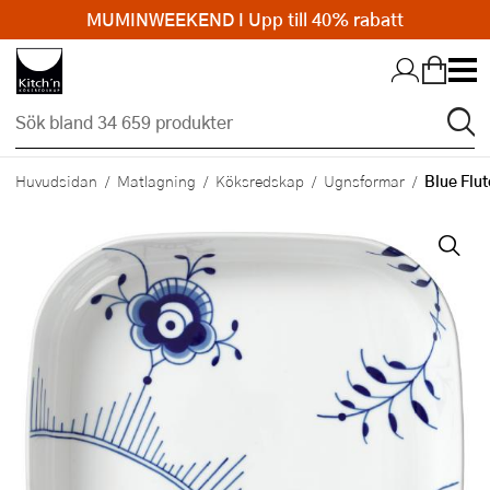
MUMINWEEKEND I Upp till 40% rabatt
Hopp till huvudinnehållet
Blue Flu
Huvudsidan
Matlagning
Köksredskap
Ugnsformar