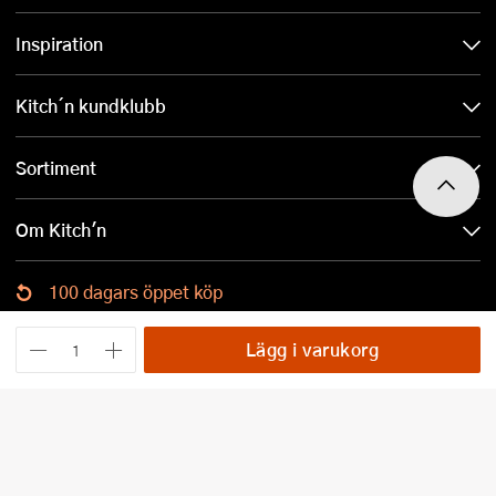
Inspiration
Kitch´n kundklubb
Sortiment
Om Kitch'n
100 dagars öppet köp
Ladda ned Kitch´n-appen
Lägg i varukorg