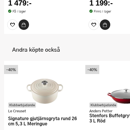
1 479:-
1 199:-
Få i lager
Finns i lager
Andra köpte också
-40%
-40%
Klubberbjudande
Klubberbjudande
Le Creuset
Anders Petter
Stenfors Buffetgryta med glaslock
Signature gjutjärnsgryta rund 26
3 L Röd
cm 5,3 L Meringue