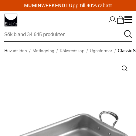
MUMINWEEKEND I Upp till 40% rabatt
Hopp till huvudinnehållet
Classic 
Huvudsidan
Matlagning
Köksredskap
Ugnsformar