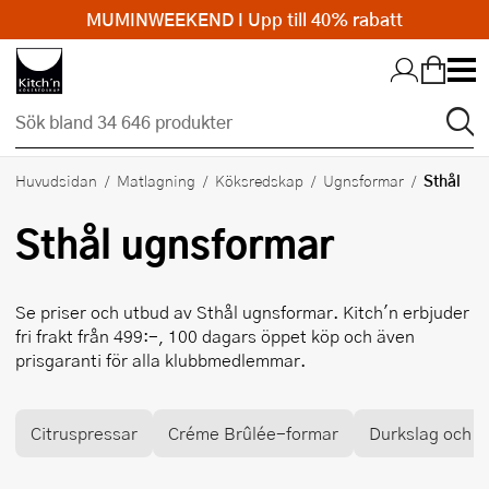
MUMINWEEKEND I Upp till 40% rabatt
Hopp till huvudinnehållet
Sthål
Huvudsidan
Matlagning
Köksredskap
Ugnsformar
Sthål
ugnsformar
Se priser och utbud av
Sthål
ugnsformar. Kitch'n erbjuder
fri frakt från 499:-, 100 dagars öppet köp och även
prisgaranti för alla klubbmedlemmar.
Citruspressar
Créme Brûlée-formar
Durkslag och si