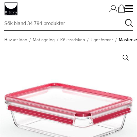
Hopp till huvudinnehållet
Masterse
Huvudsidan
Matlagning
Köksredskap
Ugnsformar