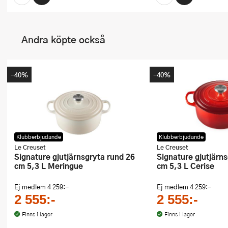
Andra köpte också
-40%
-40%
Klubberbjudande
Klubberbjudande
Le Creuset
Le Creuset
Signature gjutjärnsgryta rund 26
Signature gjutjärnsgryta rund 26
cm 5,3 L Meringue
cm 5,3 L Cerise
Ej medlem
4 259:-
Ej medlem
4 259:-
2 555:-
2 555:-
Finns i lager
Finns i lager