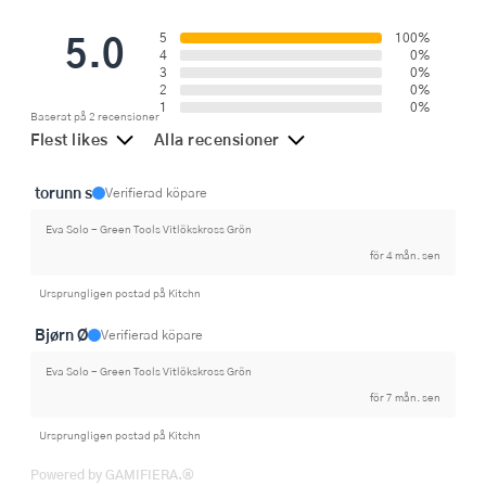
5.0
5
100%
4
0%
3
0%
2
0%
1
0%
Baserat på 2 recensioner
Flest likes
Alla recensioner
torunn s
Verifierad köpare
Eva Solo - Green Tools Vitlökskross Grön
för 4 mån. sen
Ursprungligen postad på Kitchn
Bjørn Ø
Verifierad köpare
Eva Solo - Green Tools Vitlökskross Grön
för 7 mån. sen
Ursprungligen postad på Kitchn
Powered by GAMIFIERA.®