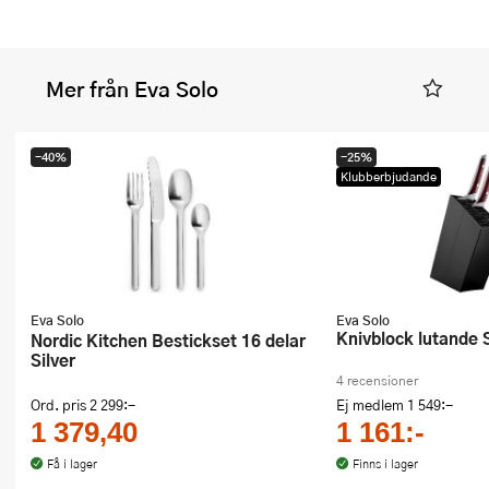
Mer från Eva Solo
-40%
-25%
Klubberbjudande
Eva Solo
Eva Solo
Knivblock lutande 
Nordic Kitchen Bestickset 16 delar
Silver
4 recensioner
Ord. pris
2 299:-
Ej medlem
1 549:-
1 379,40
1 161:-
Få i lager
Finns i lager